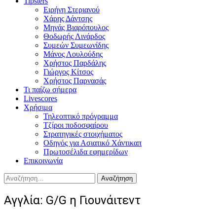
Tipsters
Ειρήνη Στεριανού
Χάρης Δάντσης
Μηνάς Βιαρόπουλος
Θοδωρής Λινάρδος
Συμεών Συμεωνίδης
Μάνος Λουλούδης
Χρήστος Παρδάλης
Γιώργος Κίτσος
Χρήστος Παρνασάς
Τι παίζω σήμερα
Livescores
Χρήσιμα
Τηλεοπτικό πρόγραμμα
Τζίροι ποδοσφαίρου
Στρατηγικές στοιχήματος
Οδηγός για Ασιατικό Χάντικαπ
Πρωτοσέλιδα εφημερίδων
Επικοινωνία
Αναζήτηση
για:
Αγγλία: G/G η Γιουνάιτεντ