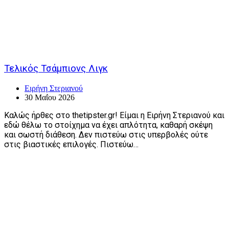
Τελικός Τσάμπιονς Λιγκ
Ειρήνη Στεριανού
30 Μαΐου 2026
Καλώς ήρθες στο thetipster.gr! Είμαι η Ειρήνη Στεριανού και
εδώ θέλω το στοίχημα να έχει απλότητα, καθαρή σκέψη
και σωστή διάθεση. Δεν πιστεύω στις υπερβολές ούτε
στις βιαστικές επιλογές. Πιστεύω…