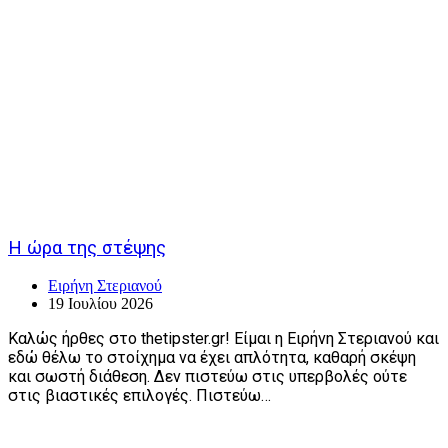
Η ώρα της στέψης
Ειρήνη Στεριανού
19 Ιουλίου 2026
Καλώς ήρθες στο thetipster.gr! Είμαι η Ειρήνη Στεριανού και
εδώ θέλω το στοίχημα να έχει απλότητα, καθαρή σκέψη
και σωστή διάθεση. Δεν πιστεύω στις υπερβολές ούτε
στις βιαστικές επιλογές. Πιστεύω…