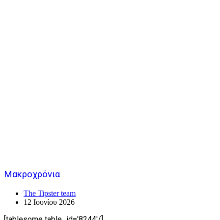
Μακροχρόνια
The Tipster team
12 Ιουνίου 2026
[tablesome table_id='8244'/]