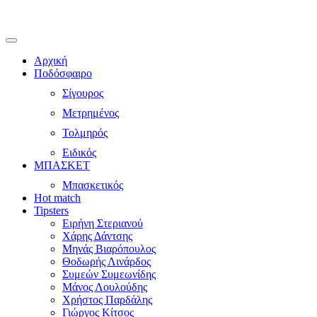
Αρχική
Ποδόσφαιρο
Σίγουρος
Μετρημένος
Τολμηρός
Ειδικός
ΜΠΑΣΚΕΤ
Μπασκετικός
Hot match
Tipsters
Ειρήνη Στεριανού
Χάρης Δάντσης
Μηνάς Βιαρόπουλος
Θοδωρής Λινάρδος
Συμεών Συμεωνίδης
Μάνος Λουλούδης
Χρήστος Παρδάλης
Γιώργος Κίτσος