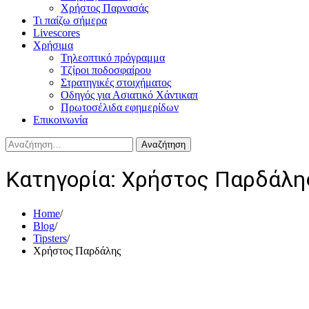
Χρήστος Παρνασάς
Τι παίζω σήμερα
Livescores
Χρήσιμα
Τηλεοπτικό πρόγραμμα
Τζίροι ποδοσφαίρου
Στρατηγικές στοιχήματος
Οδηγός για Ασιατικό Χάντικαπ
Πρωτοσέλιδα εφημερίδων
Επικοινωνία
Αναζήτηση
για:
Κατηγορία:
Χρήστος Παρδάλη
Home
Blog
Tipsters
Χρήστος Παρδάλης