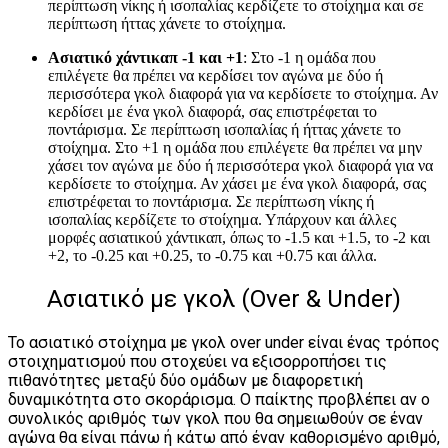
περίπτωση νίκης ή ισοπαλίας κερδίζετε το στοίχημα και σε
περίπτωση ήττας χάνετε το στοίχημα.
Ασιατικό χάντικαπ -1 και +1
: Στο -1 η ομάδα που
επιλέγετε θα πρέπει να κερδίσει τον αγώνα με δύο ή
περισσότερα γκολ διαφορά για να κερδίσετε το στοίχημα. Αν
κερδίσει με ένα γκολ διαφορά, σας επιστρέφεται το
ποντάρισμα. Σε περίπτωση ισοπαλίας ή ήττας χάνετε το
στοίχημα. Στο +1 η ομάδα που επιλέγετε θα πρέπει να μην
χάσει τον αγώνα με δύο ή περισσότερα γκολ διαφορά για να
κερδίσετε το στοίχημα. Αν χάσει με ένα γκολ διαφορά, σας
επιστρέφεται το ποντάρισμα. Σε περίπτωση νίκης ή
ισοπαλίας κερδίζετε το στοίχημα. Υπάρχουν και άλλες
μορφές ασιατικού χάντικαπ, όπως το -1.5 και +1.5, το -2 και
+2, το -0.25 και +0.25, το -0.75 και +0.75 και άλλα.
Ασιατικό με γκολ (Over & Under)
Το ασιατικό στοίχημα με γκολ over under είναι ένας τρόπος
στοιχηματισμού που στοχεύει να εξισορροπήσει τις
πιθανότητες μεταξύ δύο ομάδων με διαφορετική
δυναμικότητα στο σκοράρισμα. O παίκτης προβλέπει αν ο
συνολικός αριθμός των γκολ που θα σημειωθούν σε έναν
αγώνα θα είναι πάνω ή κάτω από έναν καθορισμένο αριθμό,