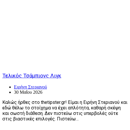
Τελικός Τσάμπιονς Λιγκ
Ειρήνη Στεριανού
30 Μαΐου 2026
Καλώς ήρθες στο thetipster.gr! Είμαι η Ειρήνη Στεριανού και
εδώ θέλω το στοίχημα να έχει απλότητα, καθαρή σκέψη
και σωστή διάθεση. Δεν πιστεύω στις υπερβολές ούτε
στις βιαστικές επιλογές. Πιστεύω…