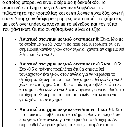
ο οποίος μπορεί να είναι ακέραιος ή δεκαδικός. Το
ασιατικό στοίχημα με γκολ δεν περιλαμβάνει την
πιθανότητα της ισοπαλίας και οι επιλογές είναι δύο, over ή
under. Υπάρχουν διάφορες μορφές ασιατικού στοιχήματος
με γκολ over under, ανάλογα με το μέγεθος και τον τύπο
του χάντικαπ. Οι πιο συνηθισμένες είναι οι εξής:
Ασιατικό στοίχημα με γκολ over/under 0
: Είναι ίδιο με
το στοίχημα χωρίς γκολ ή no goal bet. Κερδίζετε αν δεν
σημειωθεί κανένα γκολ στον αγώνα, χάνετε αν σημειωθεί
έστω και ένα γκολ.
Ασιατικό στοίχημα με γκολ over/under -0.5 και +0.5
:
Στο -0.5 ο παίκτης προβλέπει ότι θα σημειωθεί
τουλάχιστον ένα γκολ στον αγώνα για να κερδίσει το
στοίχημα. Σε περίπτωση που δεν σημειωθεί κανένα γκολ
χάνει το στοίχημα. Στο +0.5 ο παίκτης προβλέπει ότι δεν
θα σημειωθεί κανένα γκολ στον αγώνα για να κερδίσει το
στοίχημα. Σε περίπτωση που σημειωθεί έστω και ένα
γκολ χάνει το στοίχημα.
Ασιατικό στοίχημα με γκολ over/under -1 και +1
: Στο
-1 ο παίκτης προβλέπει ότι θα σημειωθούν τουλάχιστον
δύο γκολ στον αγώνα για να κερδίσει το στοίχημα. Αν
σημειωθεί ένα γκολ μόνο, τότε σας επιστρέφεται το