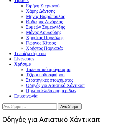
Tipsters
Ειρήνη Στεριανού
Χάρης Δάντσης
Μηνάς Βιαρόπουλος
Θοδωρής Λινάρδος
Συμεών Συμεωνίδης
Μάνος Λουλούδης
Χρήστος Παρδάλης
Γιώργος Κίτσος
Χρήστος Παρνασάς
Τι παίζω σήμερα
Livescores
Χρήσιμα
Τηλεοπτικό πρόγραμμα
Τζίροι ποδοσφαίρου
Στρατηγικές στοιχήματος
Οδηγός για Ασιατικό Χάντικαπ
Πρωτοσέλιδα εφημερίδων
Επικοινωνία
Αναζήτηση
για:
Οδηγός για Ασιατικό Χάντικαπ