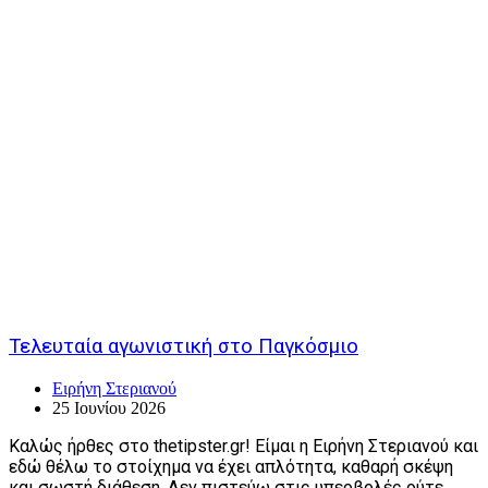
Τελευταία αγωνιστική στο Παγκόσμιο
Ειρήνη Στεριανού
25 Ιουνίου 2026
Καλώς ήρθες στο thetipster.gr! Είμαι η Ειρήνη Στεριανού και
εδώ θέλω το στοίχημα να έχει απλότητα, καθαρή σκέψη
και σωστή διάθεση. Δεν πιστεύω στις υπερβολές ούτε