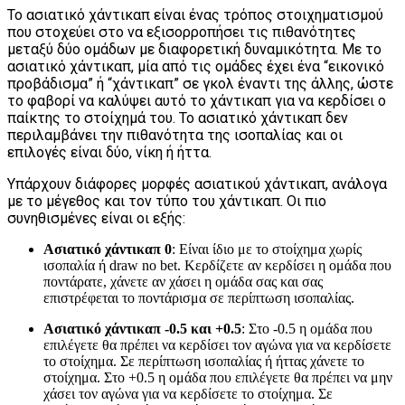
Το ασιατικό χάντικαπ είναι ένας τρόπος στοιχηματισμού
που στοχεύει στο να εξισορροπήσει τις πιθανότητες
μεταξύ δύο ομάδων με διαφορετική δυναμικότητα. Με το
ασιατικό χάντικαπ, μία από τις ομάδες έχει ένα “εικονικό
προβάδισμα” ή “χάντικαπ” σε γκολ έναντι της άλλης, ώστε
το φαβορί να καλύψει αυτό το χάντικαπ για να κερδίσει ο
παίκτης το στοίχημά του. Το ασιατικό χάντικαπ δεν
περιλαμβάνει την πιθανότητα της ισοπαλίας και οι
επιλογές είναι δύο, νίκη ή ήττα.
Υπάρχουν διάφορες μορφές ασιατικού χάντικαπ, ανάλογα
με το μέγεθος και τον τύπο του χάντικαπ. Οι πιο
συνηθισμένες είναι οι εξής:
Ασιατικό χάντικαπ 0
: Είναι ίδιο με το στοίχημα χωρίς
ισοπαλία ή draw no bet. Κερδίζετε αν κερδίσει η ομάδα που
ποντάρατε, χάνετε αν χάσει η ομάδα σας και σας
επιστρέφεται το ποντάρισμα σε περίπτωση ισοπαλίας.
Ασιατικό χάντικαπ -0.5 και +0.5
: Στο -0.5 η ομάδα που
επιλέγετε θα πρέπει να κερδίσει τον αγώνα για να κερδίσετε
το στοίχημα. Σε περίπτωση ισοπαλίας ή ήττας χάνετε το
στοίχημα. Στο +0.5 η ομάδα που επιλέγετε θα πρέπει να μην
χάσει τον αγώνα για να κερδίσετε το στοίχημα. Σε