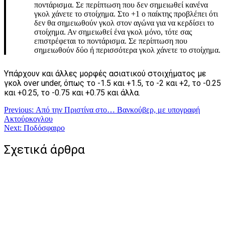
ποντάρισμα. Σε περίπτωση που δεν σημειωθεί κανένα
γκολ χάνετε το στοίχημα. Στο +1 ο παίκτης προβλέπει ότι
δεν θα σημειωθούν γκολ στον αγώνα για να κερδίσει το
στοίχημα. Αν σημειωθεί ένα γκολ μόνο, τότε σας
επιστρέφεται το ποντάρισμα. Σε περίπτωση που
σημειωθούν δύο ή περισσότερα γκολ χάνετε το στοίχημα.
Υπάρχουν και άλλες μορφές ασιατικού στοιχήματος με
γκολ over under, όπως το -1.5 και +1.5, το -2 και +2, το -0.25
και +0.25, το -0.75 και +0.75 και άλλα.
Πλοήγηση
Previous:
Από την Πριστίνα στο… Βανκούβερ, με υπογραφή
Ακτούρκογλου
άρθρων
Next:
Ποδόσφαιρο
Σχετικά άρθρα