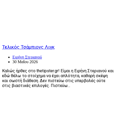
Τελικός Τσάμπιονς Λιγκ
Ειρήνη Στεριανού
30 Μαΐου 2026
Καλώς ήρθες στο thetipster.gr! Είμαι η Ειρήνη Στεριανού και
εδώ θέλω το στοίχημα να έχει απλότητα, καθαρή σκέψη
και σωστή διάθεση. Δεν πιστεύω στις υπερβολές ούτε
στις βιαστικές επιλογές. Πιστεύω…