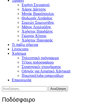
Tipsters
Ειρήνη Στεριανού
Χάρης Δάντσης
Μηνάς Βιαρόπουλος
Θοδωρής Λινάρδος
Συμεών Συμεωνίδης
Μάνος Λουλούδης
Χρήστος Παρδάλης
Γιώργος Κίτσος
Χρήστος Παρνασάς
Τι παίζω σήμερα
Livescores
Χρήσιμα
Τηλεοπτικό πρόγραμμα
Τζίροι ποδοσφαίρου
Στρατηγικές στοιχήματος
Οδηγός για Ασιατικό Χάντικαπ
Πρωτοσέλιδα εφημερίδων
Επικοινωνία
Αναζήτηση
για:
Ποδόσφαιρο