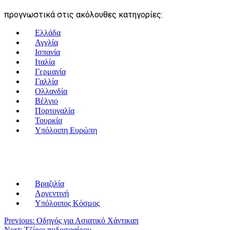
προγνωστικά στις ακόλουθες κατηγορίες:
Ελλάδα
Αγγλία
Ισπανία
Ιταλία
Γερμανία
Γαλλία
Ολλανδία
Βέλγιο
Πορτογαλία
Τουρκία
Υπόλοιπη Ευρώπη
Βραζιλία
Αργεντινή
Υπόλοιπος Κόσμος
Πλοήγηση
Previous:
Οδηγός για Ασιατικό Χάντικαπ
Next:
Τζίροι ποδοσφαίρου