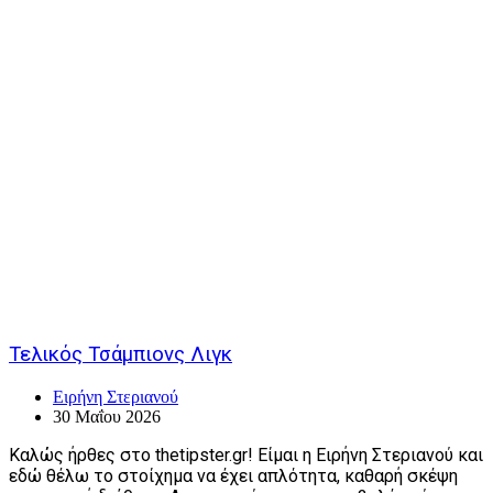
Τελικός Τσάμπιονς Λιγκ
Ειρήνη Στεριανού
30 Μαΐου 2026
Καλώς ήρθες στο thetipster.gr! Είμαι η Ειρήνη Στεριανού και
εδώ θέλω το στοίχημα να έχει απλότητα, καθαρή σκέψη