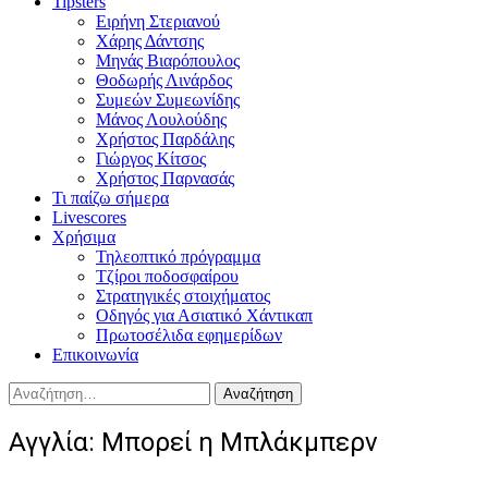
Tipsters
Ειρήνη Στεριανού
Χάρης Δάντσης
Μηνάς Βιαρόπουλος
Θοδωρής Λινάρδος
Συμεών Συμεωνίδης
Μάνος Λουλούδης
Χρήστος Παρδάλης
Γιώργος Κίτσος
Χρήστος Παρνασάς
Τι παίζω σήμερα
Livescores
Χρήσιμα
Τηλεοπτικό πρόγραμμα
Τζίροι ποδοσφαίρου
Στρατηγικές στοιχήματος
Οδηγός για Ασιατικό Χάντικαπ
Πρωτοσέλιδα εφημερίδων
Επικοινωνία
Αναζήτηση
για:
Αγγλία: Μπορεί η Μπλάκμπερν