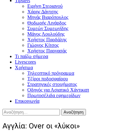
Tipsters
Ειρήνη Στεριανού
Χάρης Δάντσης
Μηνάς Βιαρόπουλος
Θοδωρής Λινάρδος
Συμεών Συμεωνίδης
Μάνος Λουλούδης
Χρήστος Παρδάλης
Γιώργος Κίτσος
Χρήστος Παρνασάς
Τι παίζω σήμερα
Livescores
Χρήσιμα
Τηλεοπτικό πρόγραμμα
Τζίροι ποδοσφαίρου
Στρατηγικές στοιχήματος
Οδηγός για Ασιατικό Χάντικαπ
Πρωτοσέλιδα εφημερίδων
Επικοινωνία
Αναζήτηση
για:
Αγγλία: Over οι «λύκοι»