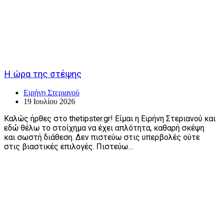
Η ώρα της στέψης
Ειρήνη Στεριανού
19 Ιουλίου 2026
Καλώς ήρθες στο thetipster.gr! Είμαι η Ειρήνη Στεριανού και
εδώ θέλω το στοίχημα να έχει απλότητα, καθαρή σκέψη
και σωστή διάθεση. Δεν πιστεύω στις υπερβολές ούτε
στις βιαστικές επιλογές. Πιστεύω…