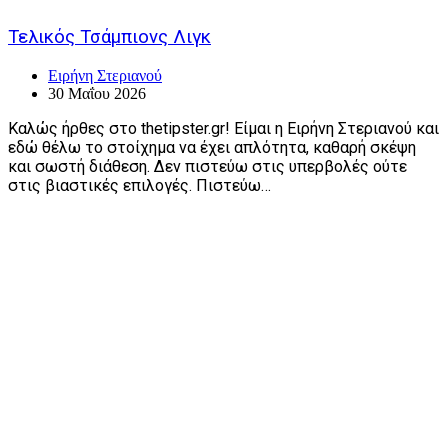
Τελικός Τσάμπιονς Λιγκ
Ειρήνη Στεριανού
30 Μαΐου 2026
Καλώς ήρθες στο thetipster.gr! Είμαι η Ειρήνη Στεριανού και
εδώ θέλω το στοίχημα να έχει απλότητα, καθαρή σκέψη
και σωστή διάθεση. Δεν πιστεύω στις υπερβολές ούτε
στις βιαστικές επιλογές. Πιστεύω…