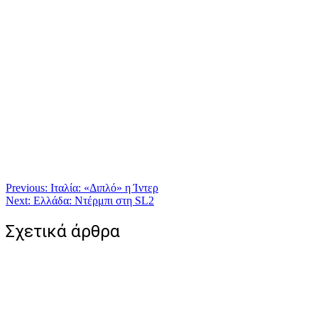
Πλοήγηση
Previous:
Ιταλία: «Διπλό» η Ίντερ
Next:
Ελλάδα: Ντέρμπι στη SL2
άρθρων
Σχετικά άρθρα