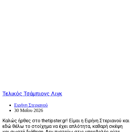
Τελικός Τσάμπιονς Λιγκ
Ειρήνη Στεριανού
30 Μαΐου 2026
Καλώς ήρθες στο thetipster.gr! Είμαι η Ειρήνη Στεριανού και
εδώ θέλω το στοίχημα να έχει απλότητα, καθαρή σκέψη
και σωστή διάθεση. Δεν πιστεύω στις υπερβολές ούτε