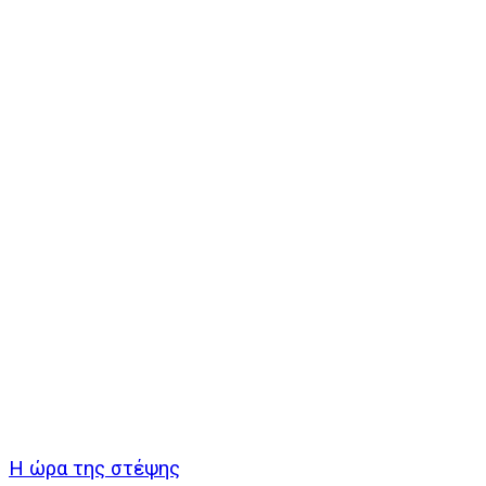
Η ώρα της στέψης