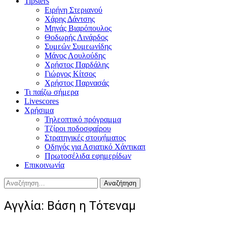
Tipsters
Ειρήνη Στεριανού
Χάρης Δάντσης
Μηνάς Βιαρόπουλος
Θοδωρής Λινάρδος
Συμεών Συμεωνίδης
Μάνος Λουλούδης
Χρήστος Παρδάλης
Γιώργος Κίτσος
Χρήστος Παρνασάς
Τι παίζω σήμερα
Livescores
Χρήσιμα
Τηλεοπτικό πρόγραμμα
Τζίροι ποδοσφαίρου
Στρατηγικές στοιχήματος
Οδηγός για Ασιατικό Χάντικαπ
Πρωτοσέλιδα εφημερίδων
Επικοινωνία
Αναζήτηση
για:
Αγγλία: Βάση η Τότεναμ