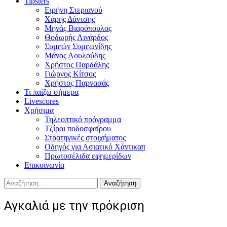
Tipsters
Ειρήνη Στεριανού
Χάρης Δάντσης
Μηνάς Βιαρόπουλος
Θοδωρής Λινάρδος
Συμεών Συμεωνίδης
Μάνος Λουλούδης
Χρήστος Παρδάλης
Γιώργος Κίτσος
Χρήστος Παρνασάς
Τι παίζω σήμερα
Livescores
Χρήσιμα
Τηλεοπτικό πρόγραμμα
Τζίροι ποδοσφαίρου
Στρατηγικές στοιχήματος
Οδηγός για Ασιατικό Χάντικαπ
Πρωτοσέλιδα εφημερίδων
Επικοινωνία
Αναζήτηση
για:
Αγκαλιά με την πρόκριση