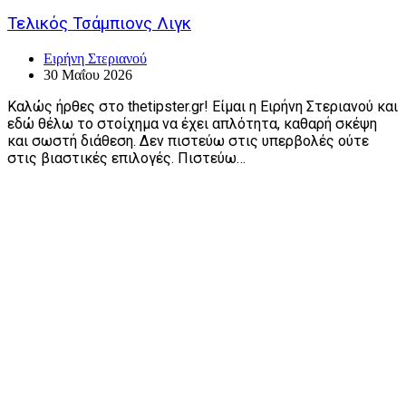
Τελικός Τσάμπιονς Λιγκ
Ειρήνη Στεριανού
30 Μαΐου 2026
Καλώς ήρθες στο thetipster.gr! Είμαι η Ειρήνη Στεριανού και
εδώ θέλω το στοίχημα να έχει απλότητα, καθαρή σκέψη
και σωστή διάθεση. Δεν πιστεύω στις υπερβολές ούτε
στις βιαστικές επιλογές. Πιστεύω…