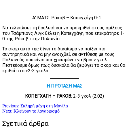
Α’ ΜΑΤΣ: Ράκοβ – Κοπεγχάγη 0-1
Να τελειώσει τη δουλειά και να προκριθεί στους ομίλους
του Τσάμπιονς Λιγκ θέλει η Κοπεγχάγη, που επικράτησε 1-
0 της Ράκοβ στην Πολωνία.
Το σκορ αυτό της δίνει το δικαίωμα να παίξει πιο
συντηρητικά και να μην ανοιχθεί, σε αντίθεση με τους
Πολωνούς που είναι υποχρεωμένοι να βρουν γκολ.
Πιστεύουμε όμως πως δύσκολα θα ξεφύγει το σκορ και θα
κριθεί στα «2-3 γκολ».
Η ΠΡΟΤΑΣΗ ΜΑΣ
ΚΟΠΕΓΧΑΓΗ – ΡΑΚΟΒ
: 2-3 γκολ (2,02)
Πλοήγηση
Previous:
Σκληρή μάχη στη Μανίλα
Next:
Κλείνουν το λογαριασμό
άρθρων
Σχετικά άρθρα