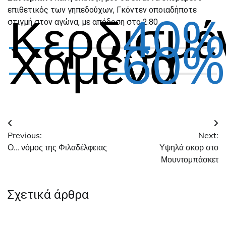
επιθετικός των γηπεδούχων, Γκόντεν οποιαδήποτε
Κερδισμέ
40%
στιγμή στον αγώνα, με απόδοση στο 2.80
Χαμένα
60%
Πλοήγηση
Previous:
Next:
άρθρων
Ο… νόμος της Φιλαδέλφειας
Υψηλά σκορ στο
Μουντομπάσκετ
Σχετικά άρθρα