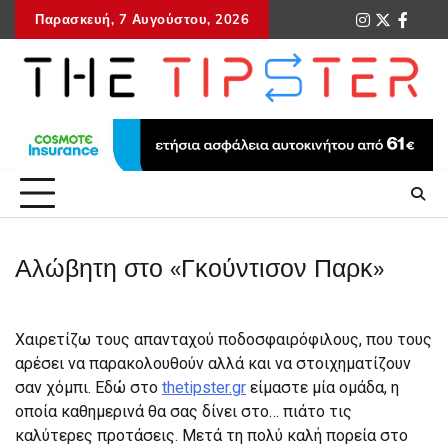
Skip
Παρασκευή, 7 Αυγούστου, 2026
instagram
twitter
faceb
tel
to
content
Αλώβητη στο «Γκούντισον Παρκ»
Χαιρετίζω τους απανταχού ποδοσφαιρόφιλους, που τους
αρέσει να παρακολουθούν αλλά και να στοιχηματίζουν
σαν χόμπι. Εδώ στο
thetipster.gr
είμαστε μία ομάδα, η
οποία καθημερινά θα σας δίνει στο… πιάτο τις
καλύτερες προτάσεις. Μετά τη πολύ καλή πορεία στο