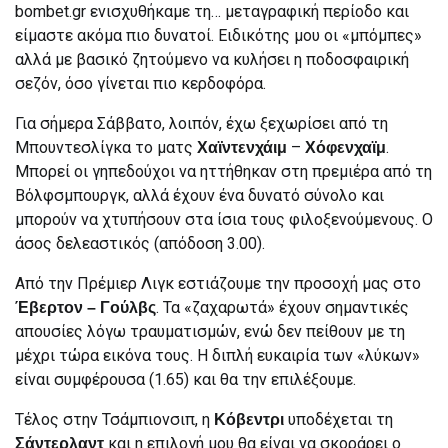
bombet.gr ενισχυθήκαμε τη… μεταγραφική περίοδο και
είμαστε ακόμα πιο δυνατοί. Ειδικότης μου οι «μπόμπες»
αλλά με βασικό ζητούμενο να κυλήσει η ποδοσφαιρική
σεζόν, όσο γίνεται πιο κερδοφόρα.
Για σήμερα Σάββατο, λοιπόν, έχω ξεχωρίσει από τη
Μπουντεσλίγκα το ματς
–
.
Χαϊντενχάιμ
Χόφενχαϊμ
Μπορεί οι γηπεδούχοι να ηττήθηκαν στη πρεμιέρα από τη
Βόλφσμπουργκ, αλλά έχουν ένα δυνατό σύνολο και
μπορούν να χτυπήσουν στα ίσια τους φιλοξενούμενους. Ο
άσος δελεαστικός (απόδοση 3.00).
Από την Πρέμιερ Λιγκ εστιάζουμε την προσοχή μας στο
. Τα «ζαχαρωτά» έχουν σημαντικές
Έβερτον – Γούλβς
απουσίες λόγω τραυματισμών, ενώ δεν πείθουν με τη
μέχρι τώρα εικόνα τους. Η διπλή ευκαιρία των «λύκων»
είναι συμφέρουσα (1.65) και θα την επιλέξουμε.
Τέλος στην Τσάμπιονσιπ, η
υποδέχεται τη
Κόβεντρι
και η επιλογή μου θα είναι να σκοράρει ο
Σάντερλαντ