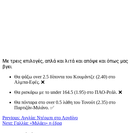
Με τρεις επιλογές, απλά και λιτά και απόψε και όπως μας
βγει.
Θα ψάξω over 2.5 δίποντα του Κουμάντζε (2.40) στο
Αλμπα-Εφές. ❌
Θα ρισκάρω με το under 164.5 (1.95) στο ΠΑΟ-Ρεάλ. ❌
Θα πόνταρα στο over 0.5 λάθη του Τονούτ (2.35) στο
Παρτιζάν-Μιλάνο. ✅
Πλοήγηση
Previous:
Αγγλία: Ντέρμπι στο Λονδίνο
Next:
Γαλλία: «Μιλάει» η έδρα
άρθρων