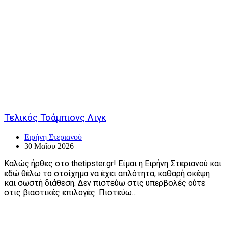
Τελικός Τσάμπιονς Λιγκ
Ειρήνη Στεριανού
30 Μαΐου 2026
Καλώς ήρθες στο thetipster.gr! Είμαι η Ειρήνη Στεριανού και
εδώ θέλω το στοίχημα να έχει απλότητα, καθαρή σκέψη
και σωστή διάθεση. Δεν πιστεύω στις υπερβολές ούτε
στις βιαστικές επιλογές. Πιστεύω…