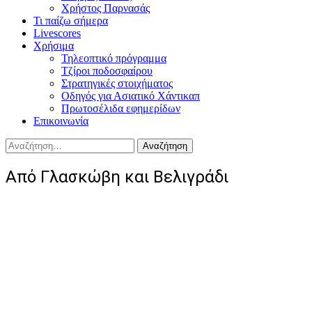
Χρήστος Παρνασάς
Τι παίζω σήμερα
Livescores
Χρήσιμα
Τηλεοπτικό πρόγραμμα
Τζίροι ποδοσφαίρου
Στρατηγικές στοιχήματος
Οδηγός για Ασιατικό Χάντικαπ
Πρωτοσέλιδα εφημερίδων
Επικοινωνία
Αναζήτηση
για:
Από Γλασκώβη και Βελιγράδι