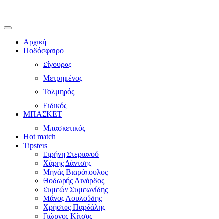
Αρχική
Ποδόσφαιρο
Σίγουρος
Μετρημένος
Τολμηρός
Ειδικός
ΜΠΑΣΚΕΤ
Μπασκετικός
Hot match
Tipsters
Ειρήνη Στεριανού
Χάρης Δάντσης
Μηνάς Βιαρόπουλος
Θοδωρής Λινάρδος
Συμεών Συμεωνίδης
Μάνος Λουλούδης
Χρήστος Παρδάλης
Γιώργος Κίτσος