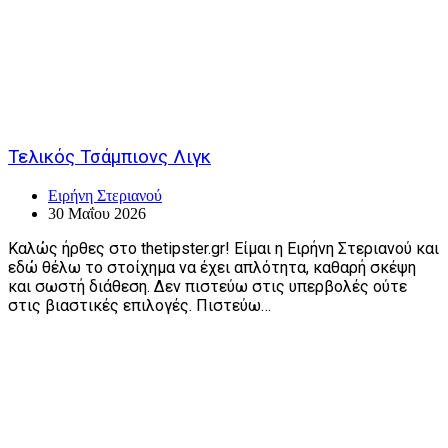
Τελικός Τσάμπιονς Λιγκ
Ειρήνη Στεριανού
30 Μαΐου 2026
Καλώς ήρθες στο thetipster.gr! Είμαι η Ειρήνη Στεριανού και
εδώ θέλω το στοίχημα να έχει απλότητα, καθαρή σκέψη
και σωστή διάθεση. Δεν πιστεύω στις υπερβολές ούτε
στις βιαστικές επιλογές. Πιστεύω…