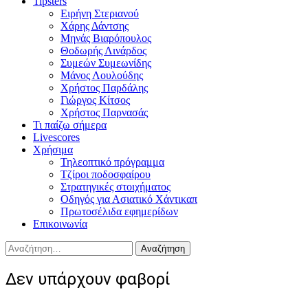
Tipsters
Ειρήνη Στεριανού
Χάρης Δάντσης
Μηνάς Βιαρόπουλος
Θοδωρής Λινάρδος
Συμεών Συμεωνίδης
Μάνος Λουλούδης
Χρήστος Παρδάλης
Γιώργος Κίτσος
Χρήστος Παρνασάς
Τι παίζω σήμερα
Livescores
Χρήσιμα
Τηλεοπτικό πρόγραμμα
Τζίροι ποδοσφαίρου
Στρατηγικές στοιχήματος
Οδηγός για Ασιατικό Χάντικαπ
Πρωτοσέλιδα εφημερίδων
Επικοινωνία
Αναζήτηση
για:
Δεν υπάρχουν φαβορί