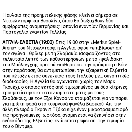
Η αυλαία της προημιτελικής φάσης κλείνει σήμερα σε
Ντίσελντορφ και Βερολίνο, όπου θα διεξαχθούν δύο
αμφίρροπες αναμετρήσεις: Ισπανία εναντίον Γερμανίας και
Πορτογαλία εναντίον Γαλλίας.
ΑΓΓΛΙΑ-ΕΛΒΕΤΙΑ (19:00)
: Στις 19:00 στην «Merkur Spiel-
Arena» του Ντίσελντορφ, η Αγγλία, αφού «επιβίωσε» απ’
τον αγώνα… θρίλερ με τη Σλοβακία ισοφαρίζοντας στο
τελευταίο λεπτό των καθυστερήσεων με το «ψαλιδάκι»
του Μπέλινγχαμ, προτού «καθαρίσει» την πρόκριση ο Κέιν
στην παράταση, θα αντιμετωπίσει την εξαιρετική Ελβετία
που πέταξε εκτός συνέχειας τους Ιταλούς με… συνοπτικές
διαδικασίες. Η Αγγλία θα αγωνιστεί χωρίς τον Μαρκ
Γκουέχι, ο οποίος εκτός από τιμωρημένος με δύο κίτρινες,
τραυματίστηκε και στον ώμο στο ματς με τους
Σλοβάκους, με τον Έζρι Κόνσα να ετοιμάζεται για να πάρει
για πρώτη φορά στο τουρνουά φανέλα βασικού. Απ’ την
άλλη πλευρά ο Γκράνιτ Τζάκα είχε έναν μικροτραυματισμό
τις προηγούμενες, ωστόσο, αναμένεται να ξεκινήσει στην
ενδεκάδα της Ελβετίας, ενώ επιστρέφει απ’ την τιμωρία
του ο Βίντμερ.