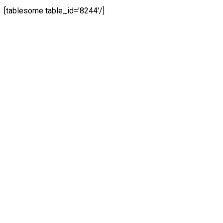
[tablesome table_id='8244'/]