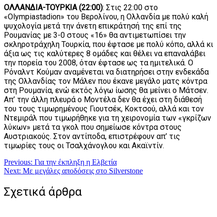
ΟΛΛΑΝΔΙΑ-ΤΟΥΡΚΙΑ (22:00)
: Στις 22:00 στο
«Olympiastadion» του Βερολίνου, η Ολλανδία με πολύ καλή
ψυχολογία μετά την άνετη επικράτησή της επί της
Ρουμανίας με 3-0 στους «16» θα αντιμετωπίσει την
σκληροτράχηλη Τουρκία, που έφτασε με πολύ κόπο, αλλά κι
άξια ως τις καλύτερες 8 ομάδες και θέλει να επαναλάβει
την πορεία του 2008, όταν έφτασε ως τα ημιτελικά. Ο
Ρόναλντ Κούμαν αναμένεται να διατηρήσει στην ενδεκάδα
της Ολλανδίας τον Μάλεν που έκανε μεγάλο ματς κόντρα
στη Ρουμανία, ενώ εκτός λόγω ίωσης θα μείνει ο Μάτσεν.
Απ’ την άλλη πλευρά ο Μοντέλα δεν θα έχει στη διάθεσή
του τους τιμωρημένους Γιουτσέκ, Κοκτσού, αλλά και τον
Ντεμιράλ που τιμωρήθηκε για τη χειρονομία των «γκρίζων
λύκων» μετά τα γκολ που σημείωσε κόντρα στους
Αυστριακούς. Στον αντίποδα, επιστρέφουν απ’ τις
τιμωρίες τους οι Τσαλχάνογλου και Ακαϊντίν.
Πλοήγηση
Previous:
Για την έκπληξη η Ελβετία
Next:
Με μεγάλες αποδόσεις στο Silverstone
άρθρων
Σχετικά άρθρα