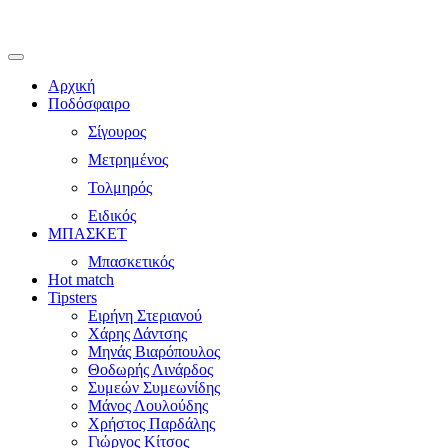
Αρχική
Ποδόσφαιρο
Σίγουρος
Μετρημένος
Τολμηρός
Ειδικός
ΜΠΑΣΚΕΤ
Μπασκετικός
Hot match
Tipsters
Ειρήνη Στεριανού
Χάρης Δάντσης
Μηνάς Βιαρόπουλος
Θοδωρής Λινάρδος
Συμεών Συμεωνίδης
Μάνος Λουλούδης
Χρήστος Παρδάλης
Γιώργος Κίτσος