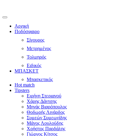
Αρχική
Ποδόσφαιρο
Σίγουρος
Μετρημένος
Τολμηρός
Ειδικός
ΜΠΑΣΚΕΤ
Μπασκετικός
Hot match
Tipsters
Ειρήνη Στεριανού
Χάρης Δάντσης
Μηνάς Βιαρόπουλος
Θοδωρής Λινάρδος
Συμεών Συμεωνίδης
Μάνος Λουλούδης
Χρήστος Παρδάλης
Γιώργος Κίτσος