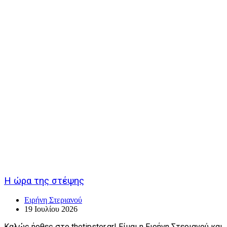
Η ώρα της στέψης
Ειρήνη Στεριανού
19 Ιουλίου 2026
Καλώς ήρθες στο thetipster.gr! Είμαι η Ειρήνη Στεριανού και