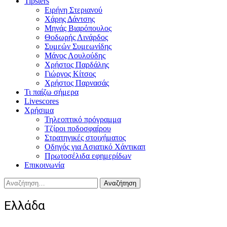
Tipsters
Ειρήνη Στεριανού
Χάρης Δάντσης
Μηνάς Βιαρόπουλος
Θοδωρής Λινάρδος
Συμεών Συμεωνίδης
Μάνος Λουλούδης
Χρήστος Παρδάλης
Γιώργος Κίτσος
Χρήστος Παρνασάς
Τι παίζω σήμερα
Livescores
Χρήσιμα
Τηλεοπτικό πρόγραμμα
Τζίροι ποδοσφαίρου
Στρατηγικές στοιχήματος
Οδηγός για Ασιατικό Χάντικαπ
Πρωτοσέλιδα εφημερίδων
Επικοινωνία
Αναζήτηση
για:
Ελλάδα