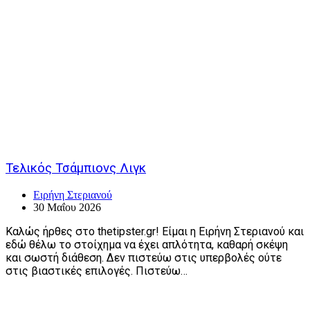
Τελικός Τσάμπιονς Λιγκ
Ειρήνη Στεριανού
30 Μαΐου 2026
Καλώς ήρθες στο thetipster.gr! Είμαι η Ειρήνη Στεριανού και
εδώ θέλω το στοίχημα να έχει απλότητα, καθαρή σκέψη
και σωστή διάθεση. Δεν πιστεύω στις υπερβολές ούτε
στις βιαστικές επιλογές. Πιστεύω…