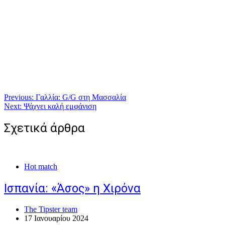
Πλοήγηση
Previous:
Γαλλία: G/G στη Μασσαλία
Next:
Ψάχνει καλή εμφάνιση
άρθρων
Σχετικά άρθρα
Hot match
Ισπανία: «Άσος» η Χιρόνα
The Tipster team
17 Ιανουαρίου 2024