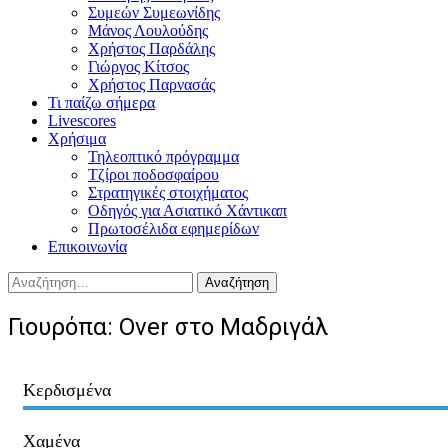
Συμεών Συμεωνίδης
Μάνος Λουλούδης
Χρήστος Παρδάλης
Γιώργος Κίτσος
Χρήστος Παρνασάς
Τι παίζω σήμερα
Livescores
Χρήσιμα
Τηλεοπτικό πρόγραμμα
Τζίροι ποδοσφαίρου
Στρατηγικές στοιχήματος
Οδηγός για Ασιατικό Χάντικαπ
Πρωτοσέλιδα εφημερίδων
Επικοινωνία
Αναζήτηση
για:
Γιουρόπα: Over στο Μαδριγάλ
Κερδισμένα
Χαμένα