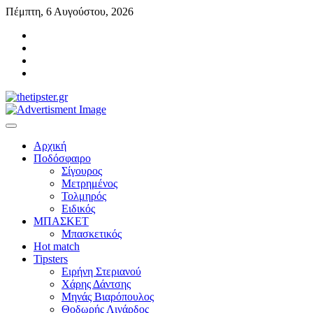
Skip
Πέμπτη, 6 Αυγούστου, 2026
to
instagram
content
twitter
facebook
telegram
Αρχική
Ποδόσφαιρο
Σίγουρος
Μετρημένος
Τολμηρός
Ειδικός
ΜΠΑΣΚΕΤ
Μπασκετικός
Hot match
Tipsters
Ειρήνη Στεριανού
Χάρης Δάντσης
Μηνάς Βιαρόπουλος
Θοδωρής Λινάρδος