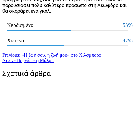
παρουσιάσει πολύ καλύτερο πρόσωπο στη Λεωφόρο και
θα σκοράρει ένα γκολ.
Κερδισμένα
53%
Χαμένα
47%
Πλοήγηση
Previous:
«Η ζωή σου, η ζωή μου» στο Χίλσμπορο
Next:
«Περνάει» η Μάλμε
άρθρων
Σχετικά άρθρα