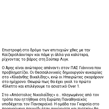
Επιστροφή στο δρόμο των επιτυχιών χθες με την
Καϊζερσλάουτερν και πάμε γι άλλα για καλύτερα,
ρίχνοντας το βάρος στη Σούπερ Λιγκ.
Ο Άρης είναι ανώτερος απέναντι στον ΠΑΣ Γιάννινα που
προβληματίζει. Οι Θεσσαλονικείς δημιουργούν ευκαιρίες
στο «Κλεάνθης Βικελίδης», ενώ οι Ηπειρώτες σκοράρουν
στο ημίχρονο. Θεωρώ πως θα έχει γκολ το πρώτο
45λεπτο και επιλέγουμε το ασιατικό Over 1.
Στο «Απόστολος Νικολαΐδης» ο… πληγωμένος από τον
τρόπο που ηττήθηκε στη Ευρώπη Παναθηναϊκός
υποδέχεται τον Πανσεραϊκό. Η ομάδα του Γκαρσία στο
προηγούμενο παιχνίδι ήταν αγνώριστη και πιστεύω θα