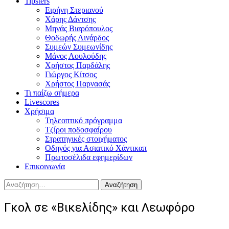
Tipsters
Ειρήνη Στεριανού
Χάρης Δάντσης
Μηνάς Βιαρόπουλος
Θοδωρής Λινάρδος
Συμεών Συμεωνίδης
Μάνος Λουλούδης
Χρήστος Παρδάλης
Γιώργος Κίτσος
Χρήστος Παρνασάς
Τι παίζω σήμερα
Livescores
Χρήσιμα
Τηλεοπτικό πρόγραμμα
Τζίροι ποδοσφαίρου
Στρατηγικές στοιχήματος
Οδηγός για Ασιατικό Χάντικαπ
Πρωτοσέλιδα εφημερίδων
Επικοινωνία
Αναζήτηση
για:
Γκολ σε «Βικελίδης» και Λεωφόρο