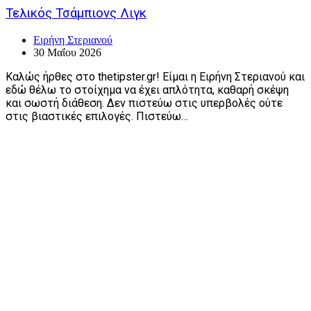
Τελικός Τσάμπιονς Λιγκ
Ειρήνη Στεριανού
30 Μαΐου 2026
Καλώς ήρθες στο thetipster.gr! Είμαι η Ειρήνη Στεριανού και
εδώ θέλω το στοίχημα να έχει απλότητα, καθαρή σκέψη
και σωστή διάθεση. Δεν πιστεύω στις υπερβολές ούτε
στις βιαστικές επιλογές. Πιστεύω…