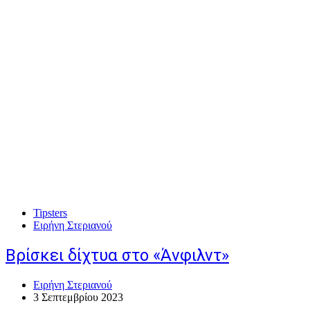
Tipsters
Ειρήνη Στεριανού
Βρίσκει δίχτυα στο «Άνφιλντ»
Ειρήνη Στεριανού
3 Σεπτεμβρίου 2023