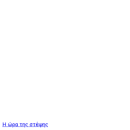
Η ώρα της στέψης