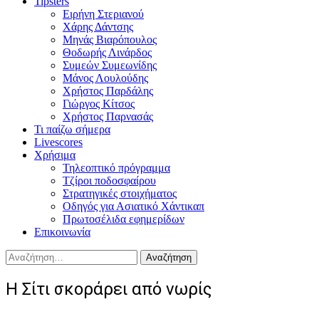
Tipsters
Ειρήνη Στεριανού
Χάρης Δάντσης
Μηνάς Βιαρόπουλος
Θοδωρής Λινάρδος
Συμεών Συμεωνίδης
Μάνος Λουλούδης
Χρήστος Παρδάλης
Γιώργος Κίτσος
Χρήστος Παρνασάς
Τι παίζω σήμερα
Livescores
Χρήσιμα
Τηλεοπτικό πρόγραμμα
Τζίροι ποδοσφαίρου
Στρατηγικές στοιχήματος
Οδηγός για Ασιατικό Χάντικαπ
Πρωτοσέλιδα εφημερίδων
Επικοινωνία
Αναζήτηση
για:
H Σίτι σκοράρει από νωρίς