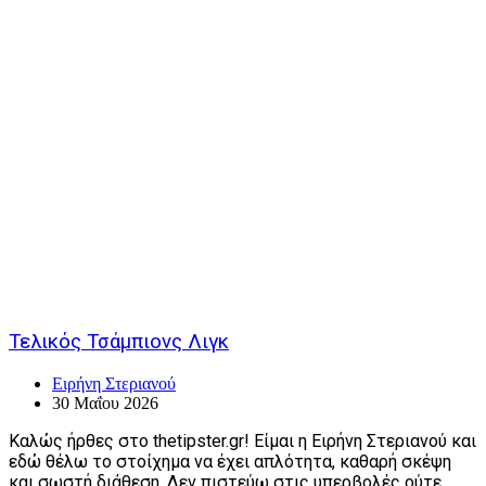
Τελικός Τσάμπιονς Λιγκ
Ειρήνη Στεριανού
30 Μαΐου 2026
Καλώς ήρθες στο thetipster.gr! Είμαι η Ειρήνη Στεριανού και
εδώ θέλω το στοίχημα να έχει απλότητα, καθαρή σκέψη
και σωστή διάθεση. Δεν πιστεύω στις υπερβολές ούτε