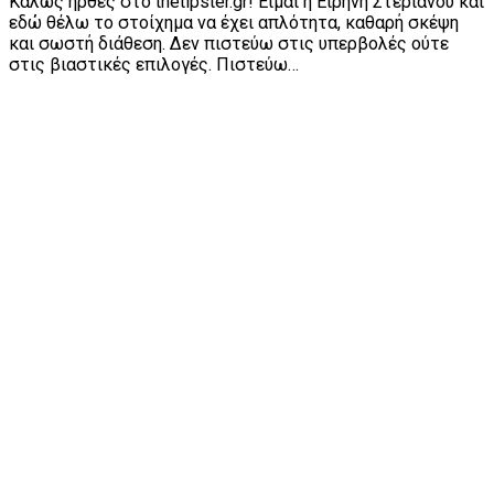
Καλώς ήρθες στο thetipster.gr! Είμαι η Ειρήνη Στεριανού και
εδώ θέλω το στοίχημα να έχει απλότητα, καθαρή σκέψη
και σωστή διάθεση. Δεν πιστεύω στις υπερβολές ούτε
στις βιαστικές επιλογές. Πιστεύω…