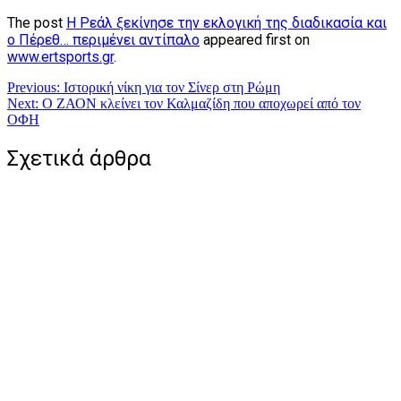
The post
Η Ρεάλ ξεκίνησε την εκλογική της διαδικασία και
ο Πέρεθ… περιμένει αντίπαλο
appeared first on
www.ertsports.gr
.
Πλοήγηση
Previous:
Ιστορική νίκη για τον Σίνερ στη Ρώμη
Next:
Ο ΖΑΟΝ κλείνει τον Καλμαζίδη που αποχωρεί από τον
άρθρων
ΟΦΗ
Σχετικά άρθρα