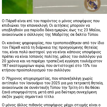
Ο Πέρεθ είναι επί του παρόντος ο μόνος υποψήφιος που
επιδιώκει την επανεκλογή. Οι αιτήσεις μπορούν να
υποβληθούν για περίοδο δέκα ημερών, έως τις 23 Μαΐου,
ανακοίνωσε ο σύλλογος της Μαδρίτης σε δελτίο Τύπου.
Οι κανόνες ψηφοφορίας, που τροποποιήθηκαν από τον ίδιο
τον Πέρεθ κατά τη διάρκεια της προηγούμενης θητείας
του, είναι πολύ αυστηροί: για να είναι κάποιος υποψήφιος
πρέπει να είναι Ισπανός πολίτης, μέλος του συλλόγου για
20 χρόνια και να παρέχει τραπεζική εγγύηση τουλάχιστον
187 εκατομμυρίων ευρώ, που αντιστοιχεί στο 15% του
ετήσιου προϋπολογισμού του συλλόγου.
Ο 79χρονος επιχειρηματίας, που επανεξελέγη χωρίς
αντίπαλο τον Ιανουάριο του 2025 για μια τετραετή θητεία,
ανακοίνωσε σε συνέντευξη Τύπου την Τρίτη ότι θα θέσει
ξανά υποψηφιότητα, μετά από μια δεύτερη συνεχόμενη
σεζόν χωρίς σημαντικό τίτλο.
Ο μόνος άλλος πιθανός υποψήφιος μέχρι στιγμής είναι ο