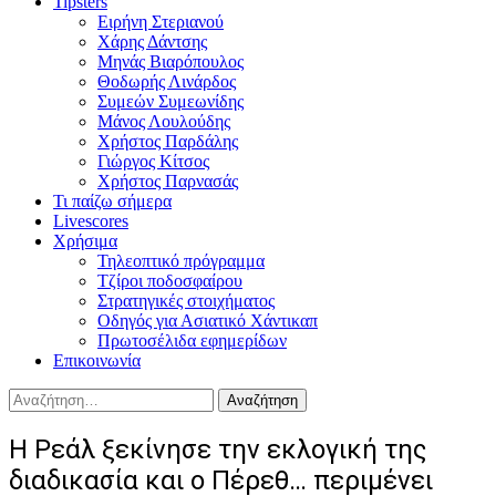
Tipsters
Ειρήνη Στεριανού
Χάρης Δάντσης
Μηνάς Βιαρόπουλος
Θοδωρής Λινάρδος
Συμεών Συμεωνίδης
Μάνος Λουλούδης
Χρήστος Παρδάλης
Γιώργος Κίτσος
Χρήστος Παρνασάς
Τι παίζω σήμερα
Livescores
Χρήσιμα
Τηλεοπτικό πρόγραμμα
Τζίροι ποδοσφαίρου
Στρατηγικές στοιχήματος
Οδηγός για Ασιατικό Χάντικαπ
Πρωτοσέλιδα εφημερίδων
Επικοινωνία
Αναζήτηση
για:
Η Ρεάλ ξεκίνησε την εκλογική της
διαδικασία και ο Πέρεθ… περιμένει