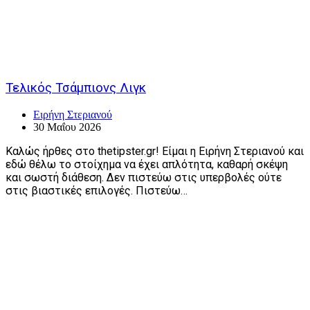
Τελικός Τσάμπιονς Λιγκ
Ειρήνη Στεριανού
30 Μαΐου 2026
Καλώς ήρθες στο thetipster.gr! Είμαι η Ειρήνη Στεριανού και
εδώ θέλω το στοίχημα να έχει απλότητα, καθαρή σκέψη
και σωστή διάθεση. Δεν πιστεύω στις υπερβολές ούτε
στις βιαστικές επιλογές. Πιστεύω…