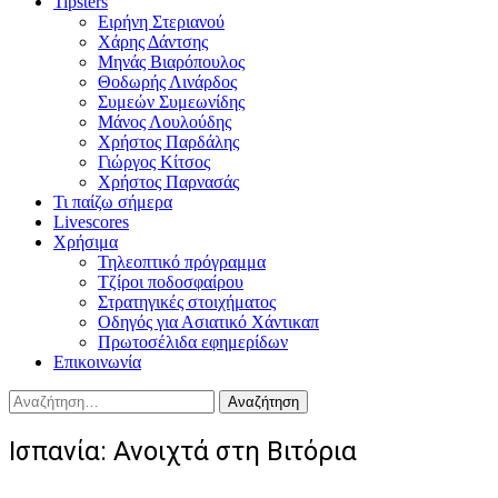
Tipsters
Ειρήνη Στεριανού
Χάρης Δάντσης
Μηνάς Βιαρόπουλος
Θοδωρής Λινάρδος
Συμεών Συμεωνίδης
Μάνος Λουλούδης
Χρήστος Παρδάλης
Γιώργος Κίτσος
Χρήστος Παρνασάς
Τι παίζω σήμερα
Livescores
Χρήσιμα
Τηλεοπτικό πρόγραμμα
Τζίροι ποδοσφαίρου
Στρατηγικές στοιχήματος
Οδηγός για Ασιατικό Χάντικαπ
Πρωτοσέλιδα εφημερίδων
Επικοινωνία
Αναζήτηση
για:
Ισπανία: Ανοιχτά στη Βιτόρια