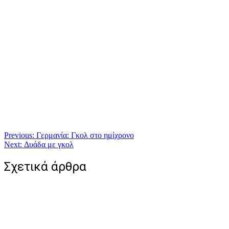
Πλοήγηση
Previous:
Γερμανία: Γκολ στο ημίχρονο
Next:
Δυάδα με γκολ
άρθρων
Σχετικά άρθρα