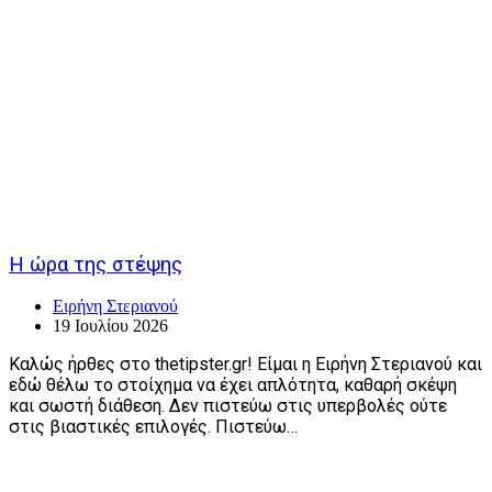
Η ώρα της στέψης
Ειρήνη Στεριανού
19 Ιουλίου 2026
Καλώς ήρθες στο thetipster.gr! Είμαι η Ειρήνη Στεριανού και
εδώ θέλω το στοίχημα να έχει απλότητα, καθαρή σκέψη
και σωστή διάθεση. Δεν πιστεύω στις υπερβολές ούτε
στις βιαστικές επιλογές. Πιστεύω…