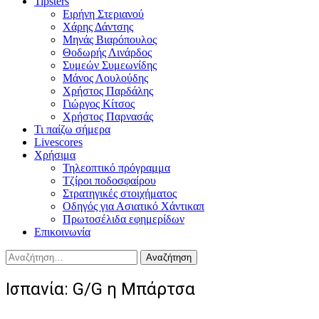
Tipsters
Ειρήνη Στεριανού
Χάρης Δάντσης
Μηνάς Βιαρόπουλος
Θοδωρής Λινάρδος
Συμεών Συμεωνίδης
Μάνος Λουλούδης
Χρήστος Παρδάλης
Γιώργος Κίτσος
Χρήστος Παρνασάς
Τι παίζω σήμερα
Livescores
Χρήσιμα
Τηλεοπτικό πρόγραμμα
Τζίροι ποδοσφαίρου
Στρατηγικές στοιχήματος
Οδηγός για Ασιατικό Χάντικαπ
Πρωτοσέλιδα εφημερίδων
Επικοινωνία
Αναζήτηση
για:
Ισπανία: G/G η Μπάρτσα