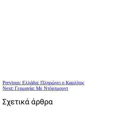
Πλοήγηση
Previous:
Ελλάδα: Πληρώνει ο Καρλίτος
Next:
Γερμανία: Με Ντόρτμουντ
άρθρων
Σχετικά άρθρα