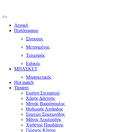
Αρχική
Ποδόσφαιρο
Σίγουρος
Μετρημένος
Τολμηρός
Ειδικός
ΜΠΑΣΚΕΤ
Μπασκετικός
Hot match
Tipsters
Ειρήνη Στεριανού
Χάρης Δάντσης
Μηνάς Βιαρόπουλος
Θοδωρής Λινάρδος
Συμεών Συμεωνίδης
Μάνος Λουλούδης
Χρήστος Παρδάλης
Γιώργος Κίτσος