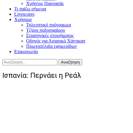
Χρήστος Παρνασάς
Τι παίζω σήμερα
Livescores
Χρήσιμα
Τηλεοπτικό πρόγραμμα
Τζίροι ποδοσφαίρου
Στρατηγικές στοιχήματος
Οδηγός για Ασιατικό Χάντικαπ
Πρωτοσέλιδα εφημερίδων
Επικοινωνία
Αναζήτηση
για:
Ισπανία: Περνάει η Ρεάλ