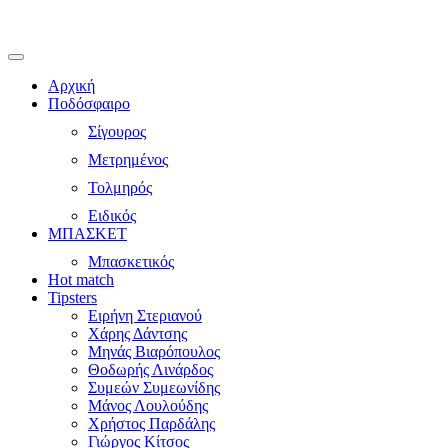
Αρχική
Ποδόσφαιρο
Σίγουρος
Μετρημένος
Τολμηρός
Ειδικός
ΜΠΑΣΚΕΤ
Μπασκετικός
Hot match
Tipsters
Ειρήνη Στεριανού
Χάρης Δάντσης
Μηνάς Βιαρόπουλος
Θοδωρής Λινάρδος
Συμεών Συμεωνίδης
Μάνος Λουλούδης
Χρήστος Παρδάλης
Γιώργος Κίτσος