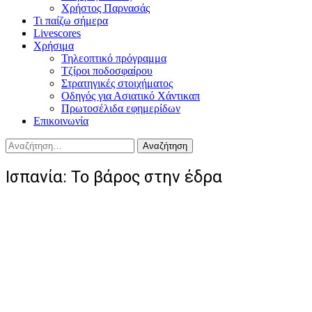
Χρήστος Παρνασάς
Τι παίζω σήμερα
Livescores
Χρήσιμα
Τηλεοπτικό πρόγραμμα
Τζίροι ποδοσφαίρου
Στρατηγικές στοιχήματος
Οδηγός για Ασιατικό Χάντικαπ
Πρωτοσέλιδα εφημερίδων
Επικοινωνία
Αναζήτηση
για:
Ισπανία: Το βάρος στην έδρα