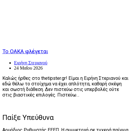
Το ΟΑΚΑ φλέγεται
Ειρήνη Στεριανού
24 Μαΐου 2026
Καλώς ήρθες στο thetipster.gr! Είμαι η Ειρήνη Στεριανού και
εδώ θέλω το στοίχημα να έχει απλότητα, καθαρή σκέψη
και σωστή διάθεση. Δεν πιστεύω στις υπερβολές ούτε
στις βιαστικές επιλογές. Πιστεύω…
Παίξε Υπεύθυνα
Αρμόδιος Ρυθμιστής ΕΕΕΠ. Η συμμετοχή σε τυχερά παίγνια