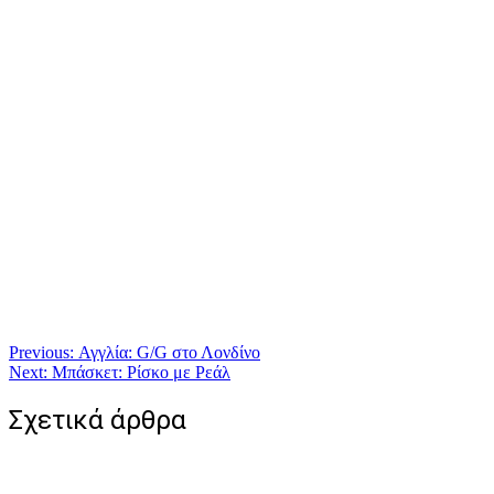
Πλοήγηση
Previous:
Αγγλία: G/G στο Λονδίνο
Next:
Μπάσκετ: Ρίσκο με Ρεάλ
άρθρων
Σχετικά άρθρα