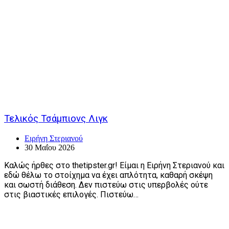
Τελικός Τσάμπιονς Λιγκ
Ειρήνη Στεριανού
30 Μαΐου 2026
Καλώς ήρθες στο thetipster.gr! Είμαι η Ειρήνη Στεριανού και
εδώ θέλω το στοίχημα να έχει απλότητα, καθαρή σκέψη
και σωστή διάθεση. Δεν πιστεύω στις υπερβολές ούτε
στις βιαστικές επιλογές. Πιστεύω…