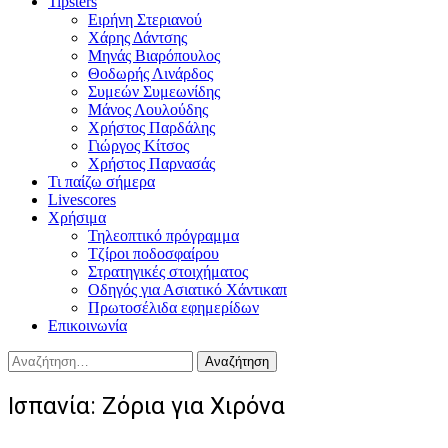
Tipsters
Ειρήνη Στεριανού
Χάρης Δάντσης
Μηνάς Βιαρόπουλος
Θοδωρής Λινάρδος
Συμεών Συμεωνίδης
Μάνος Λουλούδης
Χρήστος Παρδάλης
Γιώργος Κίτσος
Χρήστος Παρνασάς
Τι παίζω σήμερα
Livescores
Χρήσιμα
Τηλεοπτικό πρόγραμμα
Τζίροι ποδοσφαίρου
Στρατηγικές στοιχήματος
Οδηγός για Ασιατικό Χάντικαπ
Πρωτοσέλιδα εφημερίδων
Επικοινωνία
Αναζήτηση
για:
Ισπανία: Ζόρια για Χιρόνα