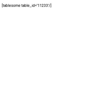
[tablesome table_id='11233'/]