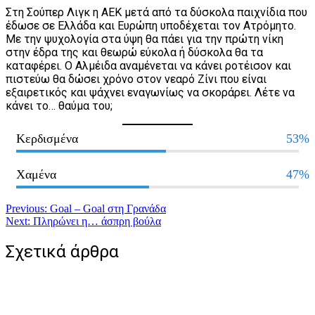
Στη Σούπερ Λιγκ η ΑΕΚ μετά από τα δύσκολα παιχνίδια που
έδωσε σε Ελλάδα και Ευρώπη υποδέχεται τον Ατρόμητο.
Με την ψυχολογία στα ύψη θα πάει για την πρώτη νίκη
στην έδρα της και θεωρώ εύκολα ή δύσκολα θα τα
καταφέρει. Ο Αλμέιδα αναμένεται να κάνει ροτέισον και
πιστεύω θα δώσει χρόνο στον νεαρό Ζίνι που είναι
εξαιρετικός και ψάχνει εναγωνίως να σκοράρει. Λέτε να
κάνει το… θαύμα του;
Κερδισμένα
53%
Χαμένα
47%
Πλοήγηση
Previous:
Goal – Goal στη Γρανάδα
Next:
Πληρώνει η… άσπρη βούλα
άρθρων
Σχετικά άρθρα