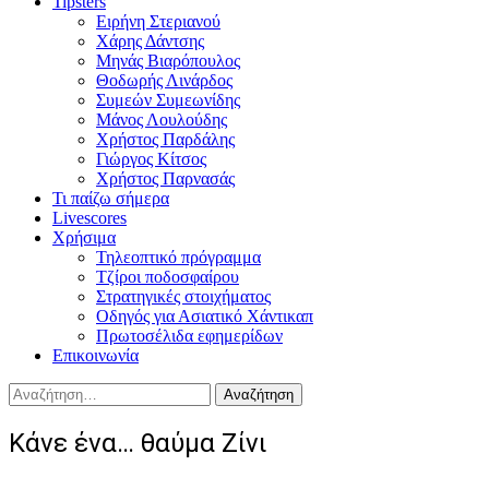
Tipsters
Ειρήνη Στεριανού
Χάρης Δάντσης
Μηνάς Βιαρόπουλος
Θοδωρής Λινάρδος
Συμεών Συμεωνίδης
Μάνος Λουλούδης
Χρήστος Παρδάλης
Γιώργος Κίτσος
Χρήστος Παρνασάς
Τι παίζω σήμερα
Livescores
Χρήσιμα
Τηλεοπτικό πρόγραμμα
Τζίροι ποδοσφαίρου
Στρατηγικές στοιχήματος
Οδηγός για Ασιατικό Χάντικαπ
Πρωτοσέλιδα εφημερίδων
Επικοινωνία
Αναζήτηση
για:
Κάνε ένα… θαύμα Ζίνι