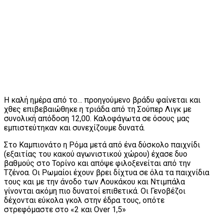
Η καλή ημέρα από το… προηγούμενο βράδυ φαίνεται και
χθες επιβεβαιώθηκε η τριάδα από τη Σούπερ Λιγκ με
συνολική απόδοση 12,00. Καλοφάγωτα σε όσους μας
εμπιστεύτηκαν και συνεχίζουμε δυνατά.
Στο Καμπιονάτο η Ρόμα μετά από ένα δύσκολο παιχνίδι
(εξαιτίας του κακού αγωνιστικού χώρου) έχασε δυο
βαθμούς στο Τορίνο και απόψε φιλοξενείται από την
Τζένοα. Οι Ρωμαίοι έχουν βρει δίχτυα σε όλα τα παιχνίδια
τους και με την άνοδο των Λουκάκου και Ντιμπάλα
γίνονται ακόμη πιο δυνατοί επιθετικά. Οι Γενοβέζοι
δέχονται εύκολα γκολ στην έδρα τους, οπότε
στρεφόμαστε στο «2 και Over 1,5»