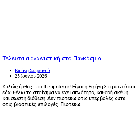
Τελευταία αγωνιστική στο Παγκόσμιο
Ειρήνη Στεριανού
25 Ιουνίου 2026
Καλώς ήρθες στο thetipster.gr! Είμαι η Ειρήνη Στεριανού και
εδώ θέλω το στοίχημα να έχει απλότητα, καθαρή σκέψη
και σωστή διάθεση. Δεν πιστεύω στις υπερβολές ούτε
στις βιαστικές επιλογές. Πιστεύω…