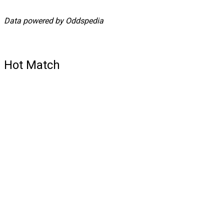
Data powered by Oddspedia
Hot Match