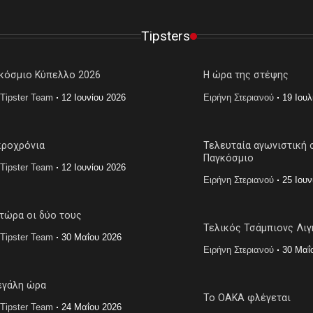
Tipsters
κόσμιο Κύπελλο 2026
Η ώρα της στέψης
Tipster Team
12 Ιουνίου 2026
Ειρήνη Στεριανού
19 Ιουλ
ροχρόνια
Τελευταία αγωνιστική 
Παγκόσμιο
Tipster Team
12 Ιουνίου 2026
Ειρήνη Στεριανού
25 Ιουν
 τώρα οι δύο τους
Τελικός Τσάμπιονς Λιγ
Tipster Team
30 Μαΐου 2026
Ειρήνη Στεριανού
30 Μαΐ
εγάλη ώρα
Το ΟΑΚΑ φλέγεται
Tipster Team
24 Μαΐου 2026