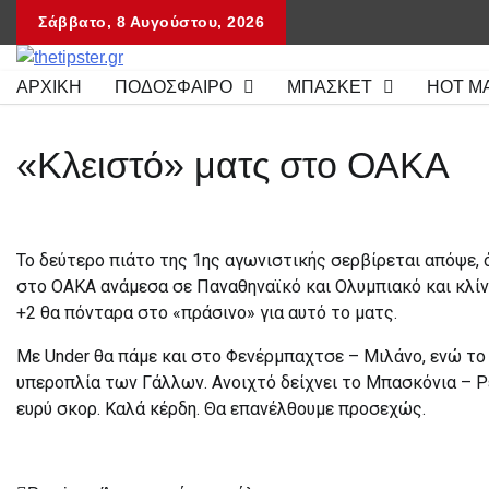
Skip
Σάββατο, 8 Αυγούστου, 2026
to
content
ΑΡΧΙΚΉ
ΠΟΔΌΣΦΑΙΡΟ
ΜΠΑΣΚΕΤ
HOT M
«Κλειστό» ματς στο ΟΑΚΑ
Το δεύτερο πιάτο της 1ης αγωνιστικής σερβίρεται απόψε, 
στο ΟΑΚΑ ανάμεσα σε Παναθηναϊκό και Ολυμπιακό και κλίνο
+2 θα πόνταρα στο «πράσινο» για αυτό το ματς.
Με Under θα πάμε και στο Φενέρμπαχτσε – Μιλάνο, ενώ το 
υπεροπλία των Γάλλων. Ανοιχτό δείχνει το Μπασκόνια – Ρ
ευρύ σκορ. Καλά κέρδη. Θα επανέλθουμε προσεχώς.