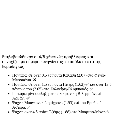
Επιβεβαιώθηκαν οι 4/5 χθεσινές προβλέψεις και
συνεχίζουμε σήμερα κυνηγώντας το απόλυτο στα της
Ευρωλίγκας.
Ποντάρω σε over 0.5 τρίποντα Καλάθη (2.07) στο Φενέρ-
Μπασκόνια. ❌
Ποντάρω σε οver 1.5 τρίποντα Πίτερς (1.62) ✅ και over 13.5
πόντους του (2.05) στο Ζαλγκίρις-Ολυμπιακός. ✅
Ρισκάρω μίνι έκπληξη στο 2.80 με νίκη Βιλερμπάν επί
Αρμάνι. ✅
Ψάχνω Μπάγερν από ημίχρονο (1.93) επί του Ερυθρού
Αστέρα. ✅
Ψάχνω οver 4.5 ασίστ Τζέιμς (1.88) στο Μπάρτσα-Μονακό.