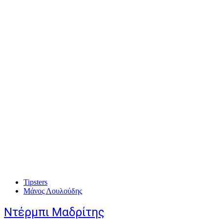
Tipsters
Μάνος Λουλούδης
Ντέρμπι Μαδρίτης