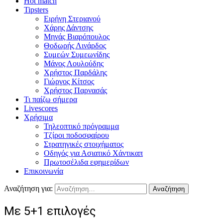
Hot match
Tipsters
Ειρήνη Στεριανού
Χάρης Δάντσης
Μηνάς Βιαρόπουλος
Θοδωρής Λινάρδος
Συμεών Συμεωνίδης
Μάνος Λουλούδης
Χρήστος Παρδάλης
Γιώργος Κίτσος
Χρήστος Παρνασάς
Τι παίζω σήμερα
Livescores
Χρήσιμα
Τηλεοπτικό πρόγραμμα
Τζίροι ποδοσφαίρου
Στρατηγικές στοιχήματος
Οδηγός για Ασιατικό Χάντικαπ
Πρωτοσέλιδα εφημερίδων
Επικοινωνία
Αναζήτηση για:
Με 5+1 επιλογές