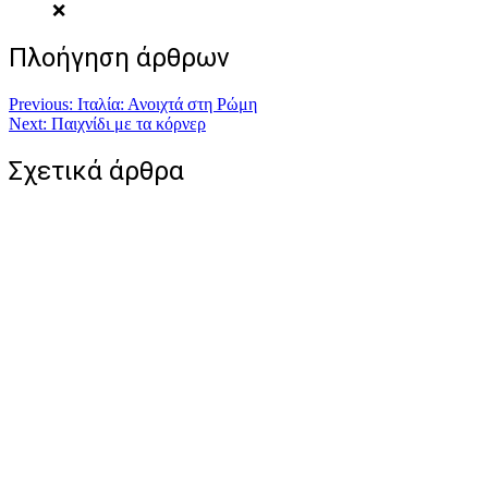
❌
Πλοήγηση άρθρων
Previous:
Ιταλία: Ανοιχτά στη Ρώμη
Next:
Παιχνίδι με τα κόρνερ
Σχετικά άρθρα