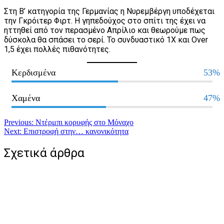
Στη Β’ κατηγορία της Γερμανίας η Νυρεμβέργη υποδέχεται
την Γκρόιτερ Φιρτ. Η γηπεδούχος στο σπίτι της έχει να
ηττηθεί από τον περασμένο Απρίλιο και θεωρούμε πως
δύσκολα θα σπάσει το σερί. Το συνδυαστικό 1Χ και Over
1,5 έχει πολλές πιθανότητες.
Κερδισμένα
53%
Χαμένα
47%
Πλοήγηση
Previous:
Ντέρμπι κορυφής στο Μόναχο
Next:
Επιστροφή στην… κανονικότητα
άρθρων
Σχετικά άρθρα