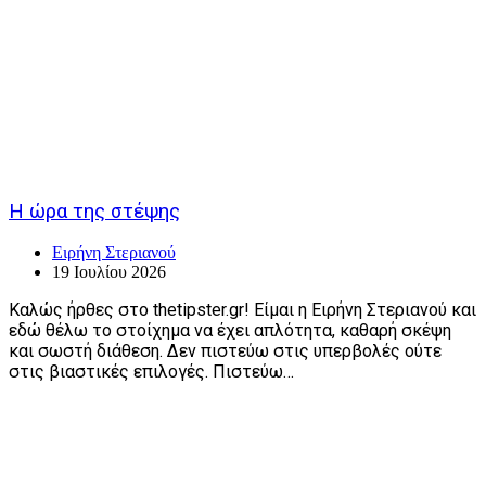
Η ώρα της στέψης
Ειρήνη Στεριανού
19 Ιουλίου 2026
Καλώς ήρθες στο thetipster.gr! Είμαι η Ειρήνη Στεριανού και
εδώ θέλω το στοίχημα να έχει απλότητα, καθαρή σκέψη
και σωστή διάθεση. Δεν πιστεύω στις υπερβολές ούτε
στις βιαστικές επιλογές. Πιστεύω…