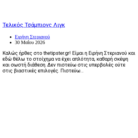
Τελικός Τσάμπιονς Λιγκ
Ειρήνη Στεριανού
30 Μαΐου 2026
Καλώς ήρθες στο thetipster.gr! Είμαι η Ειρήνη Στεριανού και
εδώ θέλω το στοίχημα να έχει απλότητα, καθαρή σκέψη
και σωστή διάθεση. Δεν πιστεύω στις υπερβολές ούτε
στις βιαστικές επιλογές. Πιστεύω…