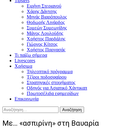
Tipsters
Ειρήνη Στεριανού
Χάρης Δάντσης
Μηνάς Βιαρόπουλος
Θοδωρής Λινάρδος
Συμεών Συμεωνίδης
Μάνος Λουλούδης
Χρήστος Παρδάλης
Γιώργος Κίτσος
Χρήστος Παρνασάς
Τι παίζω σήμερα
Livescores
Χρήσιμα
Τηλεοπτικό πρόγραμμα
Τζίροι ποδοσφαίρου
Στρατηγικές στοιχήματος
Οδηγός για Ασιατικό Χάντικαπ
Πρωτοσέλιδα εφημερίδων
Επικοινωνία
Αναζήτηση
για:
Με… «ασπιρίνη» στη Βαυαρία