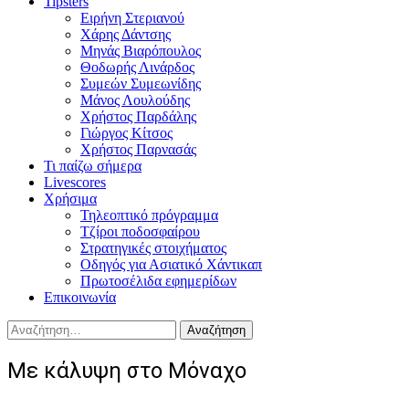
Tipsters
Ειρήνη Στεριανού
Χάρης Δάντσης
Μηνάς Βιαρόπουλος
Θοδωρής Λινάρδος
Συμεών Συμεωνίδης
Μάνος Λουλούδης
Χρήστος Παρδάλης
Γιώργος Κίτσος
Χρήστος Παρνασάς
Τι παίζω σήμερα
Livescores
Χρήσιμα
Τηλεοπτικό πρόγραμμα
Τζίροι ποδοσφαίρου
Στρατηγικές στοιχήματος
Οδηγός για Ασιατικό Χάντικαπ
Πρωτοσέλιδα εφημερίδων
Επικοινωνία
Αναζήτηση
για:
Με κάλυψη στο Μόναχο