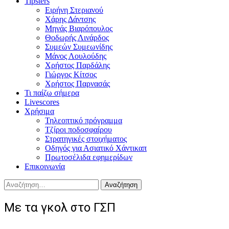
Tipsters
Ειρήνη Στεριανού
Χάρης Δάντσης
Μηνάς Βιαρόπουλος
Θοδωρής Λινάρδος
Συμεών Συμεωνίδης
Μάνος Λουλούδης
Χρήστος Παρδάλης
Γιώργος Κίτσος
Χρήστος Παρνασάς
Τι παίζω σήμερα
Livescores
Χρήσιμα
Τηλεοπτικό πρόγραμμα
Τζίροι ποδοσφαίρου
Στρατηγικές στοιχήματος
Οδηγός για Ασιατικό Χάντικαπ
Πρωτοσέλιδα εφημερίδων
Επικοινωνία
Αναζήτηση
για:
Με τα γκολ στο ΓΣΠ