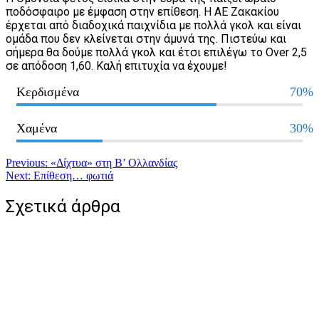
ποδόσφαιρο με έμφαση στην επίθεση. Η ΑΕ Ζακακίου
έρχεται από διαδοχικά παιχνίδια με πολλά γκολ και είναι
ομάδα που δεν κλείνεται στην άμυνά της. Πιστεύω και
σήμερα θα δούμε πολλά γκολ και έτσι επιλέγω το Over 2,5
σε απόδοση 1,60. Καλή επιτυχία να έχουμε!
Κερδισμένα
70%
Χαμένα
30%
Πλοήγηση
Previous:
«Δίχτυα» στη Β’ Ολλανδίας
Next:
Επίθεση… φωτιά
άρθρων
Σχετικά άρθρα