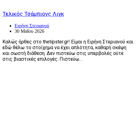
Τελικός Τσάμπιονς Λιγκ
Ειρήνη Στεριανού
30 Μαΐου 2026
Καλώς ήρθες στο thetipster.gr! Είμαι η Ειρήνη Στεριανού και
εδώ θέλω το στοίχημα να έχει απλότητα, καθαρή σκέψη
και σωστή διάθεση. Δεν πιστεύω στις υπερβολές ούτε
στις βιαστικές επιλογές. Πιστεύω…