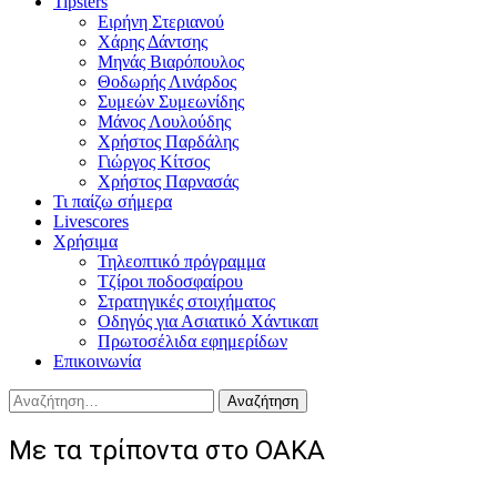
Tipsters
Ειρήνη Στεριανού
Χάρης Δάντσης
Μηνάς Βιαρόπουλος
Θοδωρής Λινάρδος
Συμεών Συμεωνίδης
Μάνος Λουλούδης
Χρήστος Παρδάλης
Γιώργος Κίτσος
Χρήστος Παρνασάς
Τι παίζω σήμερα
Livescores
Χρήσιμα
Τηλεοπτικό πρόγραμμα
Τζίροι ποδοσφαίρου
Στρατηγικές στοιχήματος
Οδηγός για Ασιατικό Χάντικαπ
Πρωτοσέλιδα εφημερίδων
Επικοινωνία
Αναζήτηση
για:
Με τα τρίποντα στο ΟΑΚΑ