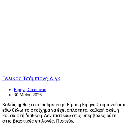
Τελικός Τσάμπιονς Λιγκ
Ειρήνη Στεριανού
30 Μαΐου 2026
Καλώς ήρθες στο thetipster.gr! Είμαι η Ειρήνη Στεριανού και
εδώ θέλω το στοίχημα να έχει απλότητα, καθαρή σκέψη
και σωστή διάθεση. Δεν πιστεύω στις υπερβολές ούτε
στις βιαστικές επιλογές. Πιστεύω…