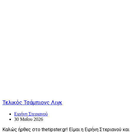
Τελικός Τσάμπιονς Λιγκ
Ειρήνη Στεριανού
30 Μαΐου 2026
Καλώς ήρθες στο thetipster.gr! Είμαι η Ειρήνη Στεριανού και