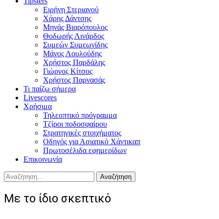
Tipsters
Ειρήνη Στεριανού
Χάρης Δάντσης
Μηνάς Βιαρόπουλος
Θοδωρής Λινάρδος
Συμεών Συμεωνίδης
Μάνος Λουλούδης
Χρήστος Παρδάλης
Γιώργος Κίτσος
Χρήστος Παρνασάς
Τι παίζω σήμερα
Livescores
Χρήσιμα
Τηλεοπτικό πρόγραμμα
Τζίροι ποδοσφαίρου
Στρατηγικές στοιχήματος
Οδηγός για Ασιατικό Χάντικαπ
Πρωτοσέλιδα εφημερίδων
Επικοινωνία
Αναζήτηση
για:
Με το ίδιο σκεπτικό