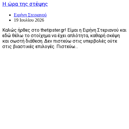
Η ώρα της στέψης
Ειρήνη Στεριανού
19 Ιουλίου 2026
Καλώς ήρθες στο thetipster.gr! Είμαι η Ειρήνη Στεριανού και
εδώ θέλω το στοίχημα να έχει απλότητα, καθαρή σκέψη
και σωστή διάθεση. Δεν πιστεύω στις υπερβολές ούτε
στις βιαστικές επιλογές. Πιστεύω…