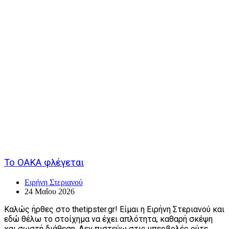
Το ΟΑΚΑ φλέγεται
Ειρήνη Στεριανού
24 Μαΐου 2026
Καλώς ήρθες στο thetipster.gr! Είμαι η Ειρήνη Στεριανού και
εδώ θέλω το στοίχημα να έχει απλότητα, καθαρή σκέψη
και σωστή διάθεση. Δεν πιστεύω στις υπερβολές ούτε