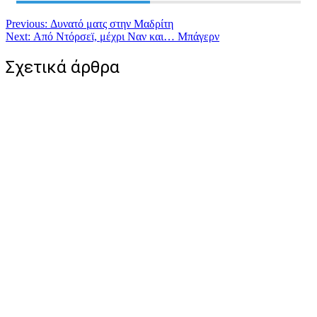
Πλοήγηση
Previous:
Δυνατό ματς στην Μαδρίτη
Next:
Από Ντόρσεϊ, μέχρι Ναν και… Μπάγερν
άρθρων
Σχετικά άρθρα