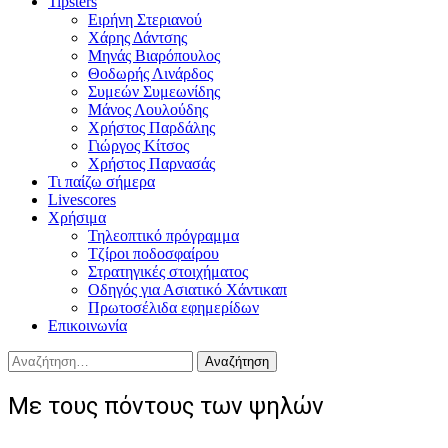
Tipsters
Ειρήνη Στεριανού
Χάρης Δάντσης
Μηνάς Βιαρόπουλος
Θοδωρής Λινάρδος
Συμεών Συμεωνίδης
Μάνος Λουλούδης
Χρήστος Παρδάλης
Γιώργος Κίτσος
Χρήστος Παρνασάς
Τι παίζω σήμερα
Livescores
Χρήσιμα
Τηλεοπτικό πρόγραμμα
Τζίροι ποδοσφαίρου
Στρατηγικές στοιχήματος
Οδηγός για Ασιατικό Χάντικαπ
Πρωτοσέλιδα εφημερίδων
Επικοινωνία
Αναζήτηση
για:
Με τους πόντους των ψηλών