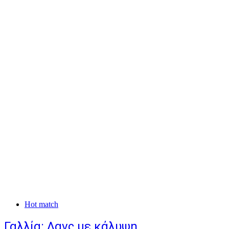
Hot match
Γαλλία: Λανς με κάλυψη