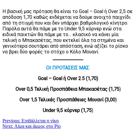
Η βασική μας πρόταση θα είναι το Goal – Goal ή Over 2,5 σε
απόδοση 1,70 καθώς ενδέχεται να δούμε ανοιχτό παιχνίδι
από τη στιγμή που και δεν υπάρχει βαθμολογικό κίνητρο.
Παρόλα αυτά θα πάμε με το Under 9,5 κόρνερ ενώ στα
ειδικά παικτών θα πάμε με το… κλασικό να κάνει μία
τελική ο Μπακασέτας, που εκτελεί όλα τα στημένα και
γενικότερα σουτάρει από απόσταση, ενώ αξίζει το ρίσκο
να βρει δύο φορές το στόχο ο Κόλο Μουανί.
ΟΙ ΠΡΟΤΑΣΕΙΣ ΜΑΣ
:
Goal – Goal ή Over 2.5 (1,70)
Over 0,5 Τελική Προσπάθεια Μπακασέτας (1,75
)
Over 1,5
Τελικές Προσπάθειες Μουανί (3,00
)
Under 9,5 κόρνερ (1,75
)
Πλοήγηση
Previous:
Επιβάλλεται η νίκη
Next:
Αίμα και άμμος στο Ρίο
άρθρων