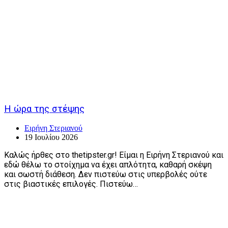
Η ώρα της στέψης
Ειρήνη Στεριανού
19 Ιουλίου 2026
Καλώς ήρθες στο thetipster.gr! Είμαι η Ειρήνη Στεριανού και
εδώ θέλω το στοίχημα να έχει απλότητα, καθαρή σκέψη
και σωστή διάθεση. Δεν πιστεύω στις υπερβολές ούτε
στις βιαστικές επιλογές. Πιστεύω…