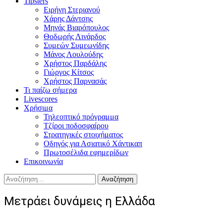
Tipsters
Ειρήνη Στεριανού
Χάρης Δάντσης
Μηνάς Βιαρόπουλος
Θοδωρής Λινάρδος
Συμεών Συμεωνίδης
Μάνος Λουλούδης
Χρήστος Παρδάλης
Γιώργος Κίτσος
Χρήστος Παρνασάς
Τι παίζω σήμερα
Livescores
Χρήσιμα
Τηλεοπτικό πρόγραμμα
Τζίροι ποδοσφαίρου
Στρατηγικές στοιχήματος
Οδηγός για Ασιατικό Χάντικαπ
Πρωτοσέλιδα εφημερίδων
Επικοινωνία
Αναζήτηση
για:
Μετράει δυνάμεις η Ελλάδα