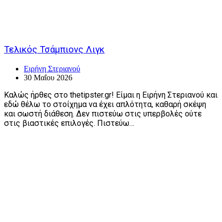
Τελικός Τσάμπιονς Λιγκ
Ειρήνη Στεριανού
30 Μαΐου 2026
Καλώς ήρθες στο thetipster.gr! Είμαι η Ειρήνη Στεριανού και
εδώ θέλω το στοίχημα να έχει απλότητα, καθαρή σκέψη
και σωστή διάθεση. Δεν πιστεύω στις υπερβολές ούτε
στις βιαστικές επιλογές. Πιστεύω…