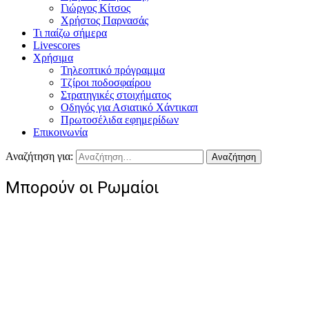
Γιώργος Κίτσος
Χρήστος Παρνασάς
Τι παίζω σήμερα
Livescores
Χρήσιμα
Τηλεοπτικό πρόγραμμα
Τζίροι ποδοσφαίρου
Στρατηγικές στοιχήματος
Οδηγός για Ασιατικό Χάντικαπ
Πρωτοσέλιδα εφημερίδων
Επικοινωνία
Αναζήτηση για:
Μπορούν οι Ρωμαίοι