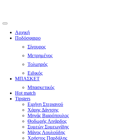
Αρχική
Ποδόσφαιρο
Σίγουρος
Μετρημένος
Τολμηρός
Ειδικός
ΜΠΑΣΚΕΤ
Μπασκετικός
Hot match
Tipsters
Ειρήνη Στεριανού
Χάρης Δάντσης
Μηνάς Βιαρόπουλος
Θοδωρής Λινάρδος
Συμεών Συμεωνίδης
Μάνος Λουλούδης
Χρήστος Παρδάλης