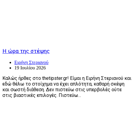
Η ώρα της στέψης
Ειρήνη Στεριανού
19 Ιουλίου 2026
Καλώς ήρθες στο thetipster.gr! Είμαι η Ειρήνη Στεριανού και
εδώ θέλω το στοίχημα να έχει απλότητα, καθαρή σκέψη
και σωστή διάθεση. Δεν πιστεύω στις υπερβολές ούτε
στις βιαστικές επιλογές. Πιστεύω…