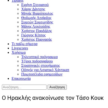
Tipsters
Ειρήνη Στεριανού
Χάρης Δάντσης
Μηνάς Βιαρόπουλος
Θοδωρής Λινάρδος
Συμεών Συμεωνίδης
Μάνος Λουλούδης
Χρήστος Παρδάλης
Γιώργος Κίτσος
Χρήστος Παρνασάς
Τι παίζω σήμερα
Livescores
Χρήσιμα
Τηλεοπτικό πρόγραμμα
Τζίροι ποδοσφαίρου
Στρατηγικές στοιχήματος
Οδηγός για Ασιατικό Χάντικαπ
Πρωτοσέλιδα εφημερίδων
Επικοινωνία
Αναζήτηση
για:
Ο Ηρακλής ανακοίνωσε τον Τάσο Κουκ