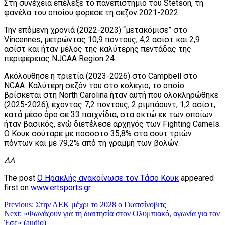
Στη συνέχεια επέλεξε το πανεπιστήμιο του Stetson, τη
φανέλα του οποίου φόρεσε τη σεζόν 2021-2022.
Την επόμενη χρονιά (2022-2023) “μετακόμισε” στο
Vincennes, μετρώντας 10,9 πόντους, 4,2 ασίστ και 2,9
ασίστ και ήταν μέλος της καλύτερης πεντάδας της
περιφέρειας NJCAA Region 24.
Ακόλουθησε η τριετία (2023-2026) στο Campbell στο
NCAA. Καλύτερη σεζόν του στο κολέγιο, το οποίο
βρίσκεται στη North Carolina ήταν αυτή που ολοκληρώθηκε
(2025-2026), έχοντας 7,2 πόντους, 2 ριμπάουντ, 1,2 ασίστ,
κατά μέσο όρο σε 33 παιχνίδια, στα οκτώ εκ των οποίων
ήταν βασικός, ενώ διετέλεσε αρχηγός των Fighting Camels.
Ο Κουκ σούταρε με ποσοστό 35,8% στα σουτ τριών
πόντων και με 79,2% από τη γραμμή των βολών.
ΔΛ
The post
Ο Ηρακλής ανακοίνωσε τον Τάσο Κουκ
appeared
first on
www.ertsports.gr
.
Πλοήγηση
Previous:
Στην ΑΕΚ μέχρι το 2028 ο Γκατσίνοβιτς
Next:
«Φωνάζουν για τη διαιτησία στον Ολυμπιακό, αγωνία για τον
άρθρων
Έσε» (audio)