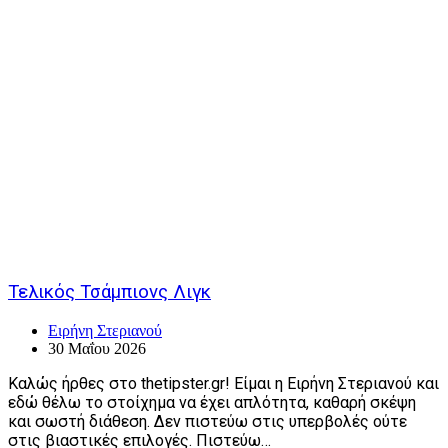
Τελικός Τσάμπιονς Λιγκ
Ειρήνη Στεριανού
30 Μαΐου 2026
Καλώς ήρθες στο thetipster.gr! Είμαι η Ειρήνη Στεριανού και
εδώ θέλω το στοίχημα να έχει απλότητα, καθαρή σκέψη
και σωστή διάθεση. Δεν πιστεύω στις υπερβολές ούτε
στις βιαστικές επιλογές. Πιστεύω…