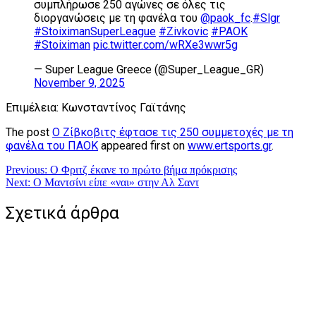
συμπλήρωσε 250 αγώνες σε όλες τις
διοργανώσεις με τη φανέλα του
@paok_fc
.
#Slgr
#StoiximanSuperLeague
#Zivkovic
#PAOK
#Stoiximan
pic.twitter.com/wRXe3wwr5g
— Super League Greece (@Super_League_GR)
November 9, 2025
Επιμέλεια: Κωνσταντίνος Γαϊτάνης
The post
O Ζίβκοβιτς έφτασε τις 250 συμμετοχές με τη
φανέλα του ΠΑΟΚ
appeared first on
www.ertsports.gr
.
Πλοήγηση
Previous:
Ο Φριτζ έκανε το πρώτο βήμα πρόκρισης
Next:
Ο Μαντσίνι είπε «ναι» στην Αλ Σαντ
άρθρων
Σχετικά άρθρα