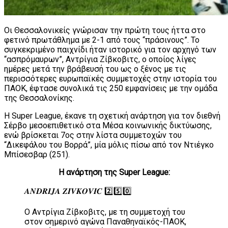
Οι Θεσσαλονικείς γνώρισαν την πρώτη τους ήττα στο
φετινό πρωτάθλημα με 2-1 από τους “πράσινους”. Το
συγκεκριμένο παιχνίδι ήταν ιστορικό για τον αρχηγό των
“ασπρόμαυρων”, Αντρίγια Ζίβκοβιτς, ο οποίος λίγες
ημέρες μετά την βράβευσή του ως ο ξένος με τις
περισσότερες ευρωπαϊκές συμμετοχές στην ιστορία του
ΠΑΟΚ, έφτασε συνολικά τις 250 εμφανίσεις με την ομάδα
της Θεσσαλονίκης.
Η Super League, έκανε τη σχετική ανάρτηση για τον διεθνή
Σέρβο μεσοεπιθετικό στα Μέσα κοινωνικής δικτύωσης,
ενώ βρίσκεται 7ος στην λίστα συμμετοχών του
“Δικεφάλου του Βορρά”, μία μόλις πίσω από τον Ντιέγκο
Μπίσεσβαρ (251).
Η ανάρτηση της Super League:
𝑨𝑵𝑫𝑹𝑰𝑱𝑨 𝒁𝑰𝑽𝑲𝑶𝑽𝑰𝑪 2️⃣5️⃣0️⃣
Ο Αντρίγια Ζίβκοβιτς, με τη συμμετοχή του
στον σημερινό αγώνα Παναθηναϊκός-ΠΑΟΚ,