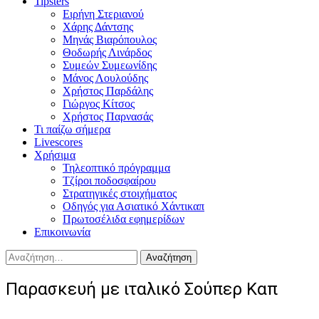
Tipsters
Ειρήνη Στεριανού
Χάρης Δάντσης
Μηνάς Βιαρόπουλος
Θοδωρής Λινάρδος
Συμεών Συμεωνίδης
Μάνος Λουλούδης
Χρήστος Παρδάλης
Γιώργος Κίτσος
Χρήστος Παρνασάς
Τι παίζω σήμερα
Livescores
Χρήσιμα
Τηλεοπτικό πρόγραμμα
Τζίροι ποδοσφαίρου
Στρατηγικές στοιχήματος
Οδηγός για Ασιατικό Χάντικαπ
Πρωτοσέλιδα εφημερίδων
Επικοινωνία
Αναζήτηση
για:
Παρασκευή με ιταλικό Σούπερ Καπ