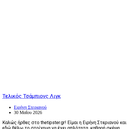
Τελικός Τσάμπιονς Λιγκ
Ειρήνη Στεριανού
30 Μαΐου 2026
Καλώς ήρθες στο thetipster.gr! Είμαι η Ειρήνη Στεριανού και
εδώ θέλω το στοίχημα να έχει απλότητα, καθαρή σκέψη