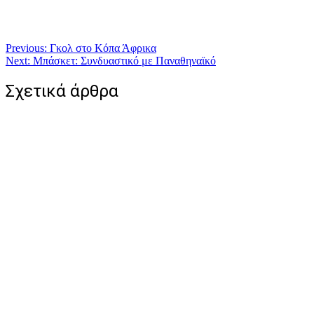
Πλοήγηση
Previous:
Γκολ στο Κόπα Άφρικα
Next:
Μπάσκετ: Συνδυαστικό με Παναθηναϊκό
άρθρων
Σχετικά άρθρα