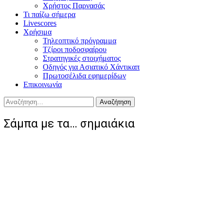
Χρήστος Παρνασάς
Τι παίζω σήμερα
Livescores
Χρήσιμα
Τηλεοπτικό πρόγραμμα
Τζίροι ποδοσφαίρου
Στρατηγικές στοιχήματος
Οδηγός για Ασιατικό Χάντικαπ
Πρωτοσέλιδα εφημερίδων
Επικοινωνία
Αναζήτηση
για:
Σάμπα με τα… σημαιάκια