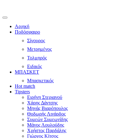
Αρχική
Ποδόσφαιρο
Σίγουρος
Μετρημένος
Τολμηρός
Ειδικός
ΜΠΑΣΚΕΤ
Μπασκετικός
Hot match
Tipsters
Ειρήνη Στεριανού
Χάρης Δάντσης
Μηνάς Βιαρόπουλος
Θοδωρής Λινάρδος
Συμεών Συμεωνίδης
Μάνος Λουλούδης
Χρήστος Παρδάλης
Γιώργος Κίτσος