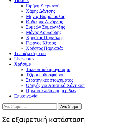
Tipsters
Ειρήνη Στεριανού
Χάρης Δάντσης
Μηνάς Βιαρόπουλος
Θοδωρής Λινάρδος
Συμεών Συμεωνίδης
Μάνος Λουλούδης
Χρήστος Παρδάλης
Γιώργος Κίτσος
Χρήστος Παρνασάς
Τι παίζω σήμερα
Livescores
Χρήσιμα
Τηλεοπτικό πρόγραμμα
Τζίροι ποδοσφαίρου
Στρατηγικές στοιχήματος
Οδηγός για Ασιατικό Χάντικαπ
Πρωτοσέλιδα εφημερίδων
Επικοινωνία
Αναζήτηση
για:
Σε εξαιρετική κατάσταση