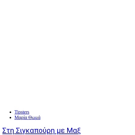
Tipsters
Μαρία Θωμά
Στη Σιγκαπούρη με Μαξ