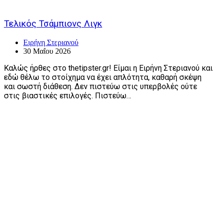
Τελικός Τσάμπιονς Λιγκ
Ειρήνη Στεριανού
30 Μαΐου 2026
Καλώς ήρθες στο thetipster.gr! Είμαι η Ειρήνη Στεριανού και
εδώ θέλω το στοίχημα να έχει απλότητα, καθαρή σκέψη
και σωστή διάθεση. Δεν πιστεύω στις υπερβολές ούτε
στις βιαστικές επιλογές. Πιστεύω…