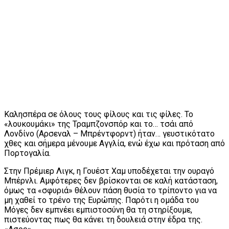
Καλησπέρα σε όλους τους φίλους και τις φίλες. Το
«λουκουμάκι» της Τραμπζονσπόρ και το… τσάι από
Λονδίνο (Αρσεναλ – Μπρέντφορντ) ήταν… γευστικότατο
χθες και σήμερα μένουμε Αγγλία, ενώ έχω και πρόταση από
Πορτογαλία.
Στην Πρέμιερ Λιγκ, η Γουέστ Χαμ υποδέχεται την ουραγό
Μπέρνλι. Αμφότερες δεν βρίσκονται σε καλή κατάσταση,
όμως τα «σφυριά» θέλουν πάση θυσία το τρίποντο για να
μη χαθεί το τρένο της Ευρώπης. Παρότι η ομάδα του
Μόγες δεν εμπνέει εμπιστοσύνη θα τη στηρίξουμε,
πιστεύοντας πως θα κάνει τη δουλειά στην έδρα της.