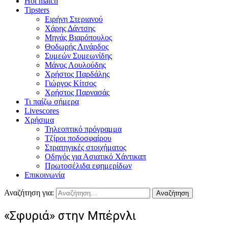
Hot match
Tipsters
Ειρήνη Στεριανού
Χάρης Δάντσης
Μηνάς Βιαρόπουλος
Θοδωρής Λινάρδος
Συμεών Συμεωνίδης
Μάνος Λουλούδης
Χρήστος Παρδάλης
Γιώργος Κίτσος
Χρήστος Παρνασάς
Τι παίζω σήμερα
Livescores
Χρήσιμα
Τηλεοπτικό πρόγραμμα
Τζίροι ποδοσφαίρου
Στρατηγικές στοιχήματος
Οδηγός για Ασιατικό Χάντικαπ
Πρωτοσέλιδα εφημερίδων
Επικοινωνία
Αναζήτηση για:
«Σφυριά» στην Μπέρνλι