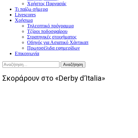
Χρήστος Παρνασάς
Τι παίζω σήμερα
Livescores
Χρήσιμα
Τηλεοπτικό πρόγραμμα
Τζίροι ποδοσφαίρου
Στρατηγικές στοιχήματος
Οδηγός για Ασιατικό Χάντικαπ
Πρωτοσέλιδα εφημερίδων
Επικοινωνία
Αναζήτηση
για:
Σκοράρουν στο «Derby d’Italia»