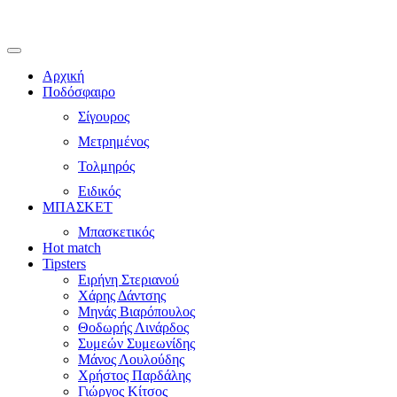
Αρχική
Ποδόσφαιρο
Σίγουρος
Μετρημένος
Τολμηρός
Ειδικός
ΜΠΑΣΚΕΤ
Μπασκετικός
Hot match
Tipsters
Ειρήνη Στεριανού
Χάρης Δάντσης
Μηνάς Βιαρόπουλος
Θοδωρής Λινάρδος
Συμεών Συμεωνίδης
Μάνος Λουλούδης
Χρήστος Παρδάλης
Γιώργος Κίτσος