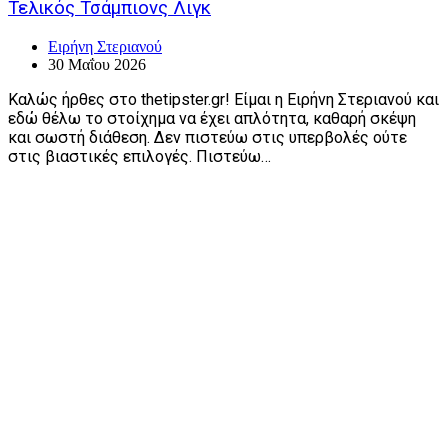
Τελικός Τσάμπιονς Λιγκ
Ειρήνη Στεριανού
30 Μαΐου 2026
Καλώς ήρθες στο thetipster.gr! Είμαι η Ειρήνη Στεριανού και
εδώ θέλω το στοίχημα να έχει απλότητα, καθαρή σκέψη
και σωστή διάθεση. Δεν πιστεύω στις υπερβολές ούτε
στις βιαστικές επιλογές. Πιστεύω…