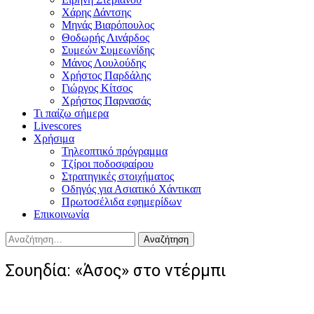
Χάρης Δάντσης
Μηνάς Βιαρόπουλος
Θοδωρής Λινάρδος
Συμεών Συμεωνίδης
Μάνος Λουλούδης
Χρήστος Παρδάλης
Γιώργος Κίτσος
Χρήστος Παρνασάς
Τι παίζω σήμερα
Livescores
Χρήσιμα
Τηλεοπτικό πρόγραμμα
Τζίροι ποδοσφαίρου
Στρατηγικές στοιχήματος
Οδηγός για Ασιατικό Χάντικαπ
Πρωτοσέλιδα εφημερίδων
Επικοινωνία
Αναζήτηση
για:
Σουηδία: «Άσος» στο ντέρμπι