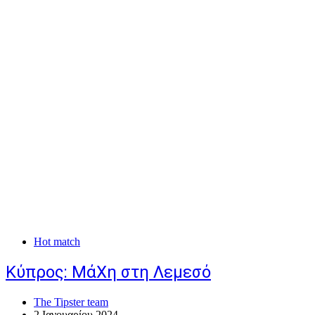
Hot match
Κύπρος: ΜάΧη στη Λεμεσό
The Tipster team
2 Ιανουαρίου 2024