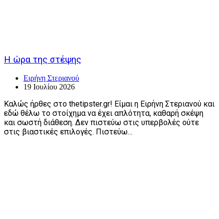
Η ώρα της στέψης
Ειρήνη Στεριανού
19 Ιουλίου 2026
Καλώς ήρθες στο thetipster.gr! Είμαι η Ειρήνη Στεριανού και
εδώ θέλω το στοίχημα να έχει απλότητα, καθαρή σκέψη
και σωστή διάθεση. Δεν πιστεύω στις υπερβολές ούτε
στις βιαστικές επιλογές. Πιστεύω…