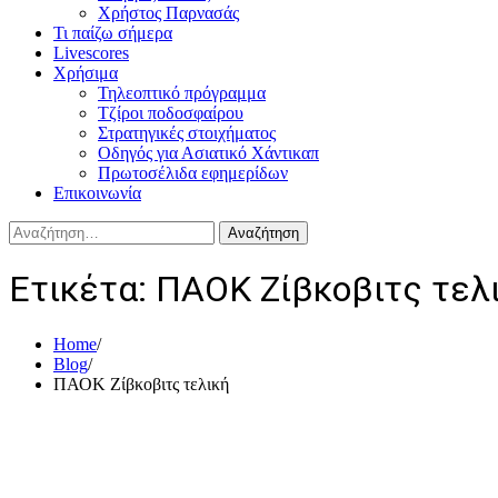
Χρήστος Παρνασάς
Τι παίζω σήμερα
Livescores
Χρήσιμα
Τηλεοπτικό πρόγραμμα
Τζίροι ποδοσφαίρου
Στρατηγικές στοιχήματος
Οδηγός για Ασιατικό Χάντικαπ
Πρωτοσέλιδα εφημερίδων
Επικοινωνία
Αναζήτηση
για:
Ετικέτα:
ΠΑΟΚ Ζίβκοβιτς τελ
Home
Blog
ΠΑΟΚ Ζίβκοβιτς τελική