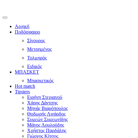
Αρχική
Ποδόσφαιρο
Σίγουρος
Μετρημένος
Τολμηρός
Ειδικός
ΜΠΑΣΚΕΤ
Μπασκετικός
Hot match
Tipsters
Ειρήνη Στεριανού
Χάρης Δάντσης
Μηνάς Βιαρόπουλος
Θοδωρής Λινάρδος
Συμεών Συμεωνίδης
Μάνος Λουλούδης
Χρήστος Παρδάλης
Γιώργος Κίτσος