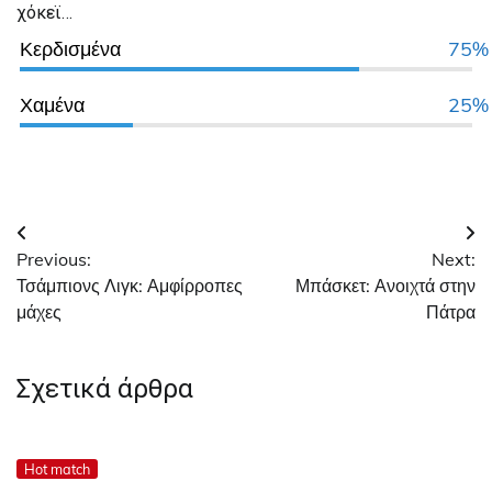
χόκεϊ…
Κερδισμένα
75%
Χαμένα
25%
Πλοήγηση
Previous:
Next:
άρθρων
Τσάμπιονς Λιγκ: Αμφίρροπες
Μπάσκετ: Ανοιχτά στην
μάχες
Πάτρα
Σχετικά άρθρα
Hot match