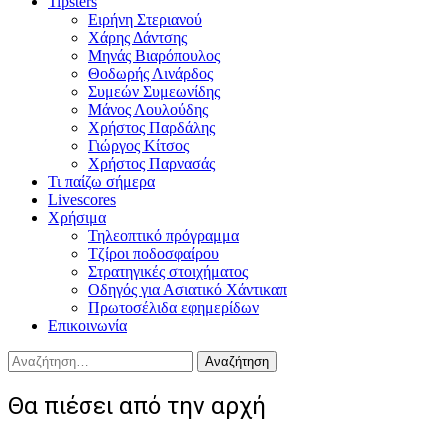
Tipsters
Ειρήνη Στεριανού
Χάρης Δάντσης
Μηνάς Βιαρόπουλος
Θοδωρής Λινάρδος
Συμεών Συμεωνίδης
Μάνος Λουλούδης
Χρήστος Παρδάλης
Γιώργος Κίτσος
Χρήστος Παρνασάς
Τι παίζω σήμερα
Livescores
Χρήσιμα
Τηλεοπτικό πρόγραμμα
Τζίροι ποδοσφαίρου
Στρατηγικές στοιχήματος
Οδηγός για Ασιατικό Χάντικαπ
Πρωτοσέλιδα εφημερίδων
Επικοινωνία
Αναζήτηση
για:
Θα πιέσει από την αρχή