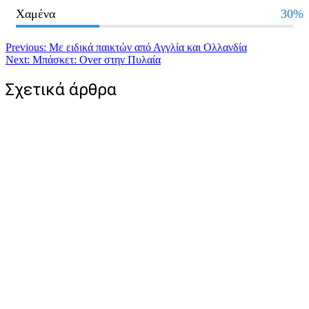
Χαμένα
30%
Πλοήγηση
Previous:
Με ειδικά παικτών από Αγγλία και Ολλανδία
Next:
Μπάσκετ: Over στην Πυλαία
άρθρων
Σχετικά άρθρα