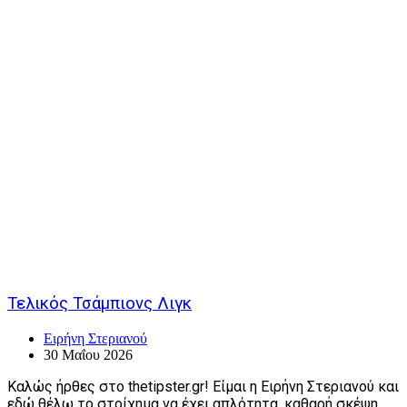
Τελικός Τσάμπιονς Λιγκ
Ειρήνη Στεριανού
30 Μαΐου 2026
Καλώς ήρθες στο thetipster.gr! Είμαι η Ειρήνη Στεριανού και
εδώ θέλω το στοίχημα να έχει απλότητα, καθαρή σκέψη