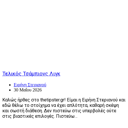
Τελικός Τσάμπιονς Λιγκ
Ειρήνη Στεριανού
30 Μαΐου 2026
Καλώς ήρθες στο thetipster.gr! Είμαι η Ειρήνη Στεριανού και
εδώ θέλω το στοίχημα να έχει απλότητα, καθαρή σκέψη
και σωστή διάθεση. Δεν πιστεύω στις υπερβολές ούτε
στις βιαστικές επιλογές. Πιστεύω…