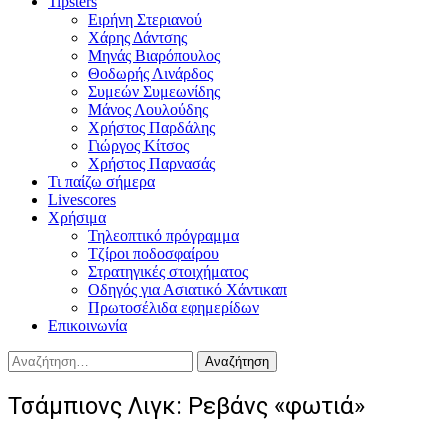
Tipsters
Ειρήνη Στεριανού
Χάρης Δάντσης
Μηνάς Βιαρόπουλος
Θοδωρής Λινάρδος
Συμεών Συμεωνίδης
Μάνος Λουλούδης
Χρήστος Παρδάλης
Γιώργος Κίτσος
Χρήστος Παρνασάς
Τι παίζω σήμερα
Livescores
Χρήσιμα
Τηλεοπτικό πρόγραμμα
Τζίροι ποδοσφαίρου
Στρατηγικές στοιχήματος
Οδηγός για Ασιατικό Χάντικαπ
Πρωτοσέλιδα εφημερίδων
Επικοινωνία
Αναζήτηση
για:
Τσάμπιονς Λιγκ: Ρεβάνς «φωτιά»