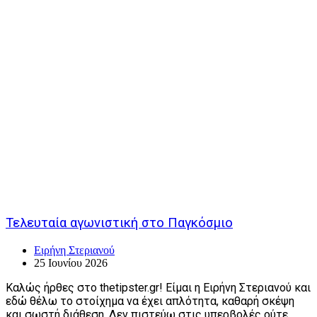
Τελευταία αγωνιστική στο Παγκόσμιο
Ειρήνη Στεριανού
25 Ιουνίου 2026
Καλώς ήρθες στο thetipster.gr! Είμαι η Ειρήνη Στεριανού και
εδώ θέλω το στοίχημα να έχει απλότητα, καθαρή σκέψη
και σωστή διάθεση. Δεν πιστεύω στις υπερβολές ούτε