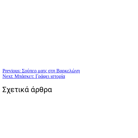
Πλοήγηση
Previous:
Σούπερ ματς στη Βαρκελώνη
Next:
Μπάσκετ: Γράφει ιστορία
άρθρων
Σχετικά άρθρα