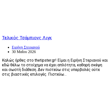
Τελικός Τσάμπιονς Λιγκ
Ειρήνη Στεριανού
30 Μαΐου 2026
Καλώς ήρθες στο thetipster.gr! Είμαι η Ειρήνη Στεριανού και
εδώ θέλω το στοίχημα να έχει απλότητα, καθαρή σκέψη
και σωστή διάθεση. Δεν πιστεύω στις υπερβολές ούτε
στις βιαστικές επιλογές. Πιστεύω…