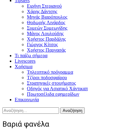
Tipsters
Ειρήνη Στεριανού
Χάρης Δάντσης
Μηνάς Βιαρόπουλος
Θοδωρής Λινάρδος
Συμεών Συμεωνίδης
Μάνος Λουλούδης
Χρήστος Παρδάλης
Γιώργος Κίτσος
Χρήστος Παρνασάς
Τι παίζω σήμερα
Livescores
Χρήσιμα
Τηλεοπτικό πρόγραμμα
Τζίροι ποδοσφαίρου
Στρατηγικές στοιχήματος
Οδηγός για Ασιατικό Χάντικαπ
Πρωτοσέλιδα εφημερίδων
Επικοινωνία
Αναζήτηση
για:
Βαριά φανέλα