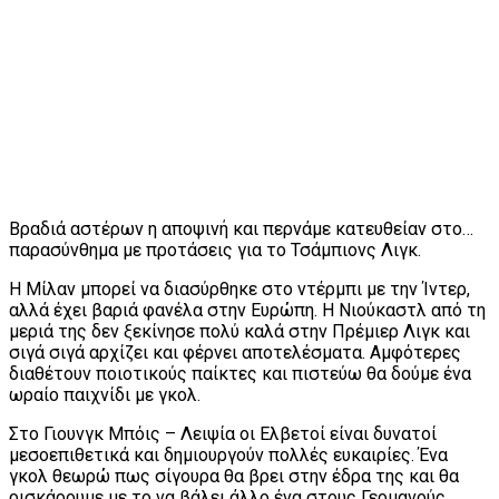
Βραδιά αστέρων η αποψινή και περνάμε κατευθείαν στο…
παρασύνθημα με προτάσεις για το Τσάμπιονς Λιγκ.
Η Μίλαν μπορεί να διασύρθηκε στο ντέρμπι με την Ίντερ,
αλλά έχει βαριά φανέλα στην Ευρώπη. Η Νιούκαστλ από τη
μεριά της δεν ξεκίνησε πολύ καλά στην Πρέμιερ Λιγκ και
σιγά σιγά αρχίζει και φέρνει αποτελέσματα. Αμφότερες
διαθέτουν ποιοτικούς παίκτες και πιστεύω θα δούμε ένα
ωραίο παιχνίδι με γκολ.
Στο Γιουνγκ Μπόις – Λειψία οι Ελβετοί είναι δυνατοί
μεσοεπιθετικά και δημιουργούν πολλές ευκαιρίες. Ένα
γκολ θεωρώ πως σίγουρα θα βρει στην έδρα της και θα
ρισκάρουμε με το να βάλει άλλο ένα στους Γερμανούς.