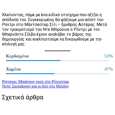
Κλείνοντας, πάμε με ένα ειδικό στοίχημα που αξίζει η
απόδοση του. Συγκεκριμένα, θα ψάξουμε μια ασίστ του
Ρόντρι στο Μάντσεστερ Σίτι – Ερυθρός Αστέρας. Μετά
τον τραυματισμό του Ντε Μπρούινε ο Ρόντρι με τον
Μπερνάντο Σίλβα έχουν αναλάβει το βάρος της
δημιουργίας και ευελπιστούμε να δικαιωθούμε με την
επιλογή μας.
Κερδισμένα
53%
Χαμένα
47%
Πλοήγηση
Previous:
Μπαίνουν γκολ στο Ρότερνταμ
Next:
Σκοράρουν και οι δύο στο Μιλάνο
άρθρων
Σχετικά άρθρα