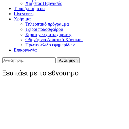
Χρήστος Παρνασάς
Τι παίζω σήμερα
Livescores
Χρήσιμα
Τηλεοπτικό πρόγραμμα
Τζίροι ποδοσφαίρου
Στρατηγικές στοιχήματος
Οδηγός για Ασιατικό Χάντικαπ
Πρωτοσέλιδα εφημερίδων
Επικοινωνία
Αναζήτηση
για:
Ξεσπάει με το εθνόσημο