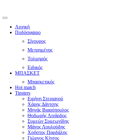
Αρχική
Ποδόσφαιρο
Σίγουρος
Μετρημένος
Τολμηρός
Ειδικός
ΜΠΑΣΚΕΤ
Μπασκετικός
Hot match
Tipsters
Ειρήνη Στεριανού
Χάρης Δάντσης
Μηνάς Βιαρόπουλος
Θοδωρής Λινάρδος
Συμεών Συμεωνίδης
Μάνος Λουλούδης
Χρήστος Παρδάλης
Γιώργος Κίτσος