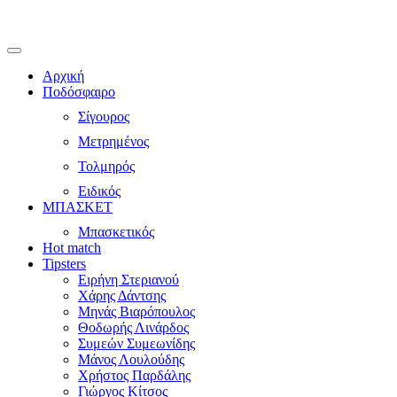
Αρχική
Ποδόσφαιρο
Σίγουρος
Μετρημένος
Τολμηρός
Ειδικός
ΜΠΑΣΚΕΤ
Μπασκετικός
Hot match
Tipsters
Ειρήνη Στεριανού
Χάρης Δάντσης
Μηνάς Βιαρόπουλος
Θοδωρής Λινάρδος
Συμεών Συμεωνίδης
Μάνος Λουλούδης
Χρήστος Παρδάλης
Γιώργος Κίτσος