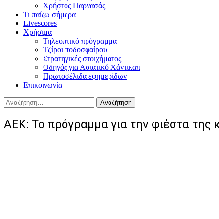
Χρήστος Παρνασάς
Τι παίζω σήμερα
Livescores
Χρήσιμα
Τηλεοπτικό πρόγραμμα
Τζίροι ποδοσφαίρου
Στρατηγικές στοιχήματος
Οδηγός για Ασιατικό Χάντικαπ
Πρωτοσέλιδα εφημερίδων
Επικοινωνία
Αναζήτηση
για:
ΑΕΚ: Το πρόγραμμα για την φιέστα της